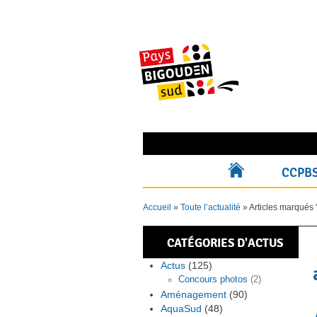
Skip
to
content
Rechercher pour :
CCPB
ACCUEIL
Accueil
»
Toute l’actualité
»
Articles marqués 
CATÉGORIES D'ACTUS
Actus
(125)
Concours photos
(2)
Aménagement
(90)
AquaSud
(48)