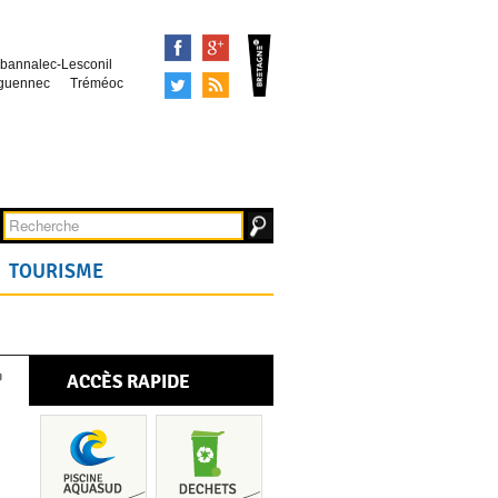
Facebook
Google+
bannalec-Lesconil
Tweeter
Syndication
guennec
Tréméoc
TOURISME
ACCÈS RAPIDE