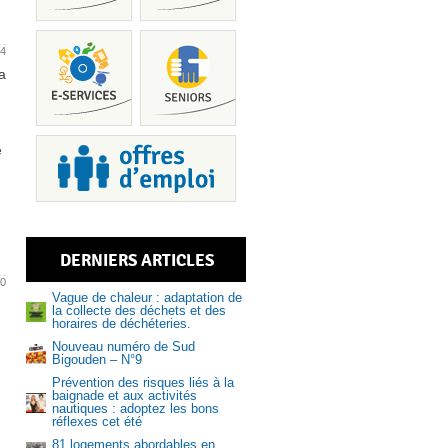
24
a
e
Piscine
DERNIERS ARTICLES
Services
20
Vague de chaleur : adaptation de
la collecte des déchets et des
horaires de déchéteries.
Nouveau numéro de Sud
Bigouden – N°9
Prévention des risques liés à la
Recrutem
baignade et aux activités
nautiques : adoptez les bons
réflexes cet été
81 logements abordables en