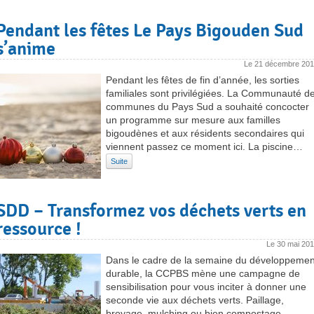
Pendant les fêtes Le Pays Bigouden Sud
s’anime
Le
21 décembre 20
Pendant les fêtes de fin d’année, les sorties
familiales sont privilégiées. La Communauté d
communes du Pays Sud a souhaité concocter
un programme sur mesure aux familles
bigoudènes et aux résidents secondaires qui
viennent passez ce moment ici. La piscine…
Suite
SDD – Transformez vos déchets verts en
ressource !
Le
30 mai 20
Dans le cadre de la semaine du développemen
durable, la CCPBS mène une campagne de
sensibilisation pour vous inciter à donner une
seconde vie aux déchets verts. Paillage,
broyage, mulching ou bien compostage,