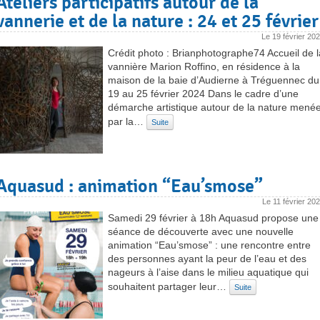
Ateliers participatifs autour de la
vannerie et de la nature : 24 et 25 février
Le
19 février 20
Crédit photo : Brianphotographe74 Accueil de l
vannière Marion Roffino, en résidence à la
maison de la baie d’Audierne à Tréguennec du
19 au 25 février 2024 Dans le cadre d’une
démarche artistique autour de la nature mené
par la…
Suite
Aquasud : animation “Eau’smose”
Le
11 février 20
Samedi 29 février à 18h Aquasud propose une
séance de découverte avec une nouvelle
animation “Eau’smose” : une rencontre entre
des personnes ayant la peur de l’eau et des
nageurs à l’aise dans le milieu aquatique qui
souhaitent partager leur…
Suite