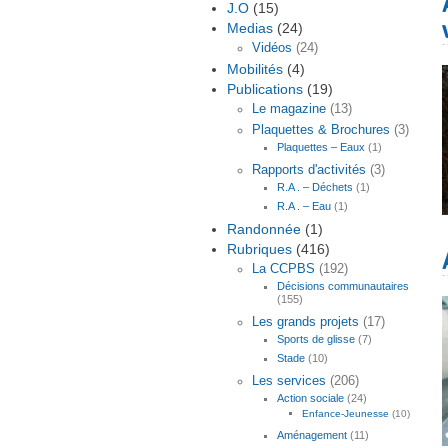
J.O
(15)
Medias
(24)
Vidéos
(24)
Mobilités
(4)
Publications
(19)
Le magazine
(13)
Plaquettes & Brochures
(3)
Plaquettes – Eaux
(1)
Rapports d'activités
(3)
R.A . – Déchets
(1)
R.A . – Eau
(1)
Randonnée
(1)
Rubriques
(416)
La CCPBS
(192)
Décisions communautaires
(155)
Les grands projets
(17)
Sports de glisse
(7)
Stade
(10)
Les services
(206)
Action sociale
(24)
Enfance-Jeunesse
(10)
Aménagement
(11)