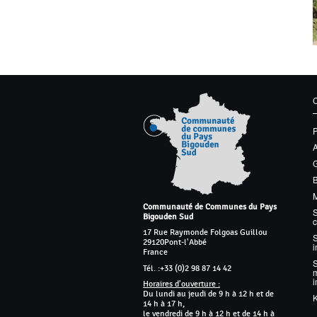
G
M
Communauté de Communes du Pays
S
Bigouden Sud
17 Rue Raymonde Folgoas Guillou
S
29120
Pont-l'Abbé
France
Tél. :
+33 (0)2 98 87 14 42
m
Horaires d’ouverture :
Du lundi au jeudi de 9 h à 12 h et de
K
14 h à 17 h,
le vendredi de 9 h à 12 h et de 14 h à