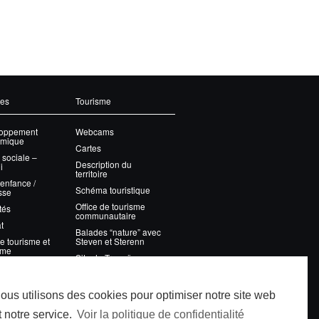
ces
Tourisme
oppement
Webcams
mique
Cartes
 sociale –
Description du
i
territoire
 enfance /
Schéma touristique
sse
Office de tourisme
tés
communautaire
t
Balades “nature” avec
e tourisme et
Steven et Sterenn
sme
Site de Tronoën
on des déchets
WindCornouaille
ous utilisons des cookies pour optimiser notre site web
nissement
t notre service.
Voir la politique de confidentialité
onnement