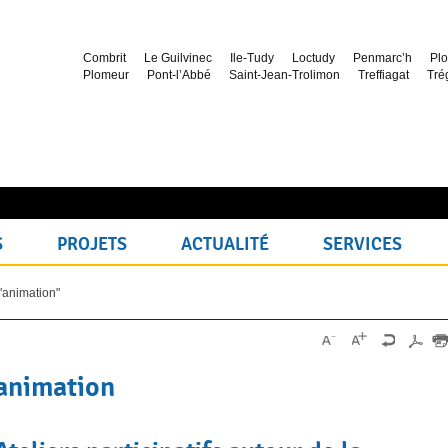
Combrit
Le Guilvinec
Ile-Tudy
Loctudy
Penmarc’h
Plo
Plomeur
Pont-l’Abbé
Saint-Jean-Trolimon
Treffiagat
Tré
S
PROJETS
ACTUALITÉ
SERVICES
"animation"
animation