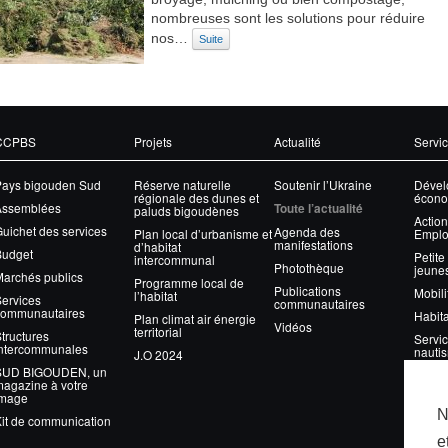
nombreuses sont les solutions pour réduire
nos…
Suite
CCPBS
Projets
Actualité
Servi
Pays bigouden Sud
Réserve naturelle
Soutenir l’Ukraine
Dével
régionale des dunes et
écono
Assemblées
Toute l’actualité
paluds bigoudènes
Action
uichet des services
Agenda des
Plan local d’urbanisme et
Emplo
manifestations
d’habitat
Budget
Petite
intercommunal
Photothèque
jeune
archés publics
Programme local de
Publications
Mobili
l’habitat
ervices
communautaires
communautaires
Habita
Plan climat air énergie
Vidéos
territorial
tructures
Servic
intercommunales
nauti
J.O 2024
SUD BIGOUDEN, un
Gesti
agazine à votre
image
Eau
N
it de communication
Assai
e
Envir