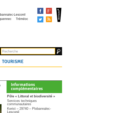
Facebook
Google+
bannalec-Lesconil
Tweeter
Syndication
guennec
Tréméoc
TOURISME
Informations
complémentaires
Pôle « Littoral et biodiversité »
Services techniques
communautaires
Kerist – 29740 – Plobannalec-
Lesconil