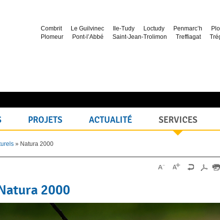
Combrit
Le Guilvinec
Ile-Tudy
Loctudy
Penmarc’h
Plo
Plomeur
Pont-l’Abbé
Saint-Jean-Trolimon
Treffiagat
Tré
S
PROJETS
ACTUALITÉ
SERVICES
urels
»
Natura 2000
Natura 2000