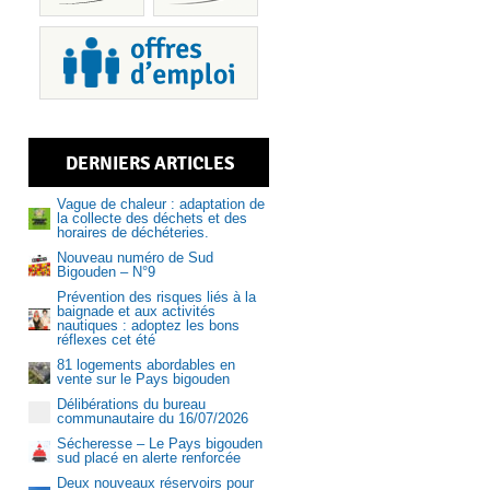
Piscine
DERNIERS ARTICLES
Services
Vague de chaleur : adaptation de
la collecte des déchets et des
horaires de déchéteries.
Nouveau numéro de Sud
Bigouden – N°9
Prévention des risques liés à la
Recrutem
baignade et aux activités
nautiques : adoptez les bons
réflexes cet été
81 logements abordables en
vente sur le Pays bigouden
Délibérations du bureau
communautaire du 16/07/2026
Sécheresse – Le Pays bigouden
sud placé en alerte renforcée
Deux nouveaux réservoirs pour