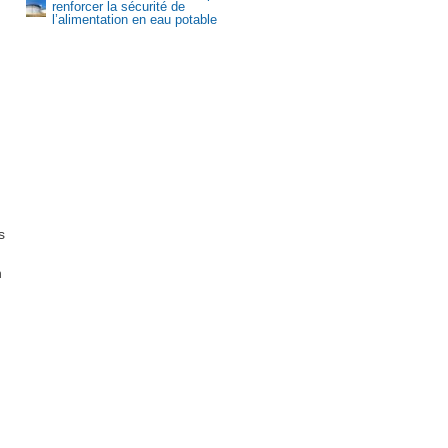
renforcer la sécurité de
l’alimentation en eau potable
Aquasud
s
n
et offres d’emploi