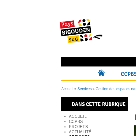
Skip
to
content
Rechercher pour :
CCPB
ACCUEIL
Accueil
»
Services
»
Gestion des espaces nat
DANS CETTE RUBRIQUE
ACCUEIL
CCPBS
PROJETS
ACTUALITÉ