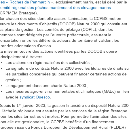
des « Roches de Penmarc’h
», exclusivement marin, est lui géré par le
comité régional des pêches maritimes et des élevages marins
(CRPMEM Bretagne).
Sur chacun des sites dont elle assure l’animation, la CCPBS met en
œuvre les documents d’objectifs (DOCOB) Natura 2000 qui constituent
les plans de gestion. Les comités de pilotage (COPIL), dont les
membres sont désignés par l’autorité préfectorale, assurent la
oncertation entre les différents acteurs du territoire et valident les
grandes orientations d’action.
La mise en œuvre des actions identifiées par les DOCOB s’opère
principalement à travers :
Les actions en régie réalisées des collectivités ;
La signature de contrats Natura 2000 avec les titulaires de droits su
les parcelles concernées qui peuvent financer certaines actions de
gestion ;
L’engagement dans une charte Natura 2000 ;
Les mesures agro-environnementales et climatiques (MAEc) en lien
avec le
syndicat Ouesco
.
er
Depuis le 1
janvier 2023, la gestion financière du dispositif Natura 200
à l’échelle régionale est assurée par les services de la région Bretagne
pour les sites terrestres et mixtes. Pour permettre l’animation des sites
dont elle est gestionnaire, la CCPBS bénéficie d’un financement
européen issu du Fonds Européen de Développement Rural (FEDER)