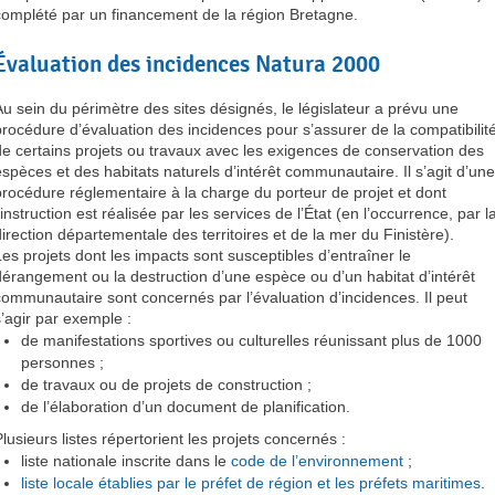
complété par un financement de la région Bretagne.
Évaluation des incidences Natura 2000
Au sein du périmètre des sites désignés, le législateur a prévu une
procédure d’évaluation des incidences pour s’assurer de la compatibilit
de certains projets ou travaux avec les exigences de conservation des
espèces et des habitats naturels d’intérêt communautaire. Il s’agit d’une
procédure réglementaire à la charge du porteur de projet et dont
’instruction est réalisée par les services de l’État (en l’occurrence, par l
direction départementale des territoires et de la mer du Finistère).
Les projets dont les impacts sont susceptibles d’entraîner le
dérangement ou la destruction d’une espèce ou d’un habitat d’intérêt
communautaire sont concernés par l’évaluation d’incidences. Il peut
s’agir par exemple :
de manifestations sportives ou culturelles réunissant plus de 1000
personnes ;
de travaux ou de projets de construction ;
de l’élaboration d’un document de planification.
Plusieurs listes répertorient les projets concernés :
liste nationale inscrite dans le
code de l’environnement
;
liste locale établies par le préfet de région et les préfets maritimes
.