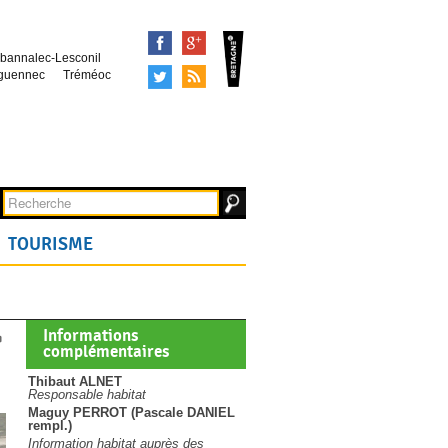
Facebook
Google+
bannalec-Lesconil
Tweeter
Syndication
guennec
Tréméoc
TOURISME
Informations
complémentaires
Thibaut ALNET
Responsable habitat
Maguy PERROT (Pascale DANIEL
rempl.)
Information habitat auprès des