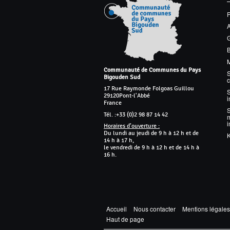
G
M
Communauté de Communes du Pays
S
Bigouden Sud
17 Rue Raymonde Folgoas Guillou
S
29120
Pont-l'Abbé
France
Tél. :
+33 (0)2 98 87 14 42
m
Horaires d’ouverture :
Du lundi au jeudi de 9 h à 12 h et de
K
14 h à 17 h,
le vendredi de 9 h à 12 h et de 14 h à
16 h.
Accueil
Nous contacter
Mentions légales
Haut de page