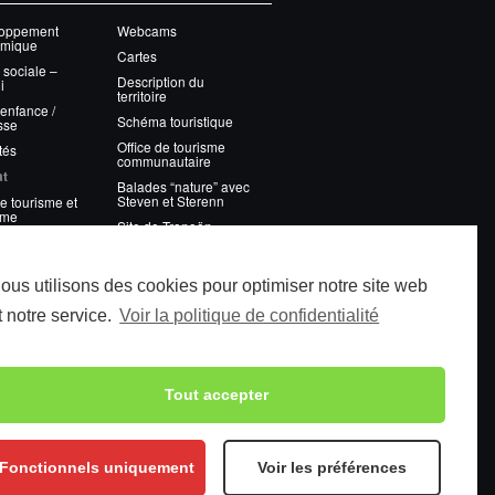
oppement
Webcams
mique
Cartes
 sociale –
Description du
i
territoire
 enfance /
Schéma touristique
sse
Office de tourisme
tés
communautaire
at
Balades “nature” avec
Steven et Sterenn
e tourisme et
et offres d’emploi
sme
Site de Tronoën
on des déchets
WindCornouaille
ous utilisons des cookies pour optimiser notre site web
nissement
t notre service.
Voir la politique de confidentialité
onnement
on des espaces
ls
ements sportifs
Tout accepter
t
Connexion
Fonctionnels uniquement
Voir les préférences