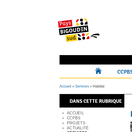
Skip
to
content
Rechercher pour :
CCPB
ACCUEIL
Accueil
»
Services
»
Habitat
DANS CETTE RUBRIQUE
ACCUEIL
CCPBS
PROJETS
ACTUALITÉ