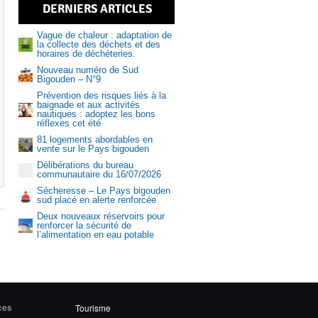
DERNIERS ARTICLES
Services
Vague de chaleur : adaptation de
la collecte des déchets et des
horaires de déchéteries.
Nouveau numéro de Sud
Bigouden – N°9
Prévention des risques liés à la
Recrutem
baignade et aux activités
nautiques : adoptez les bons
réflexes cet été
81 logements abordables en
vente sur le Pays bigouden
Délibérations du bureau
communautaire du 16/07/2026
Sécheresse – Le Pays bigouden
sud placé en alerte renforcée
Deux nouveaux réservoirs pour
renforcer la sécurité de
l’alimentation en eau potable
Aquasud
ces
Tourisme