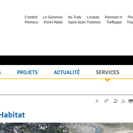
Combrit
Le Guilvinec
Ile-Tudy
Loctudy
Penmarc’h
Plo
Plomeur
Pont-l’Abbé
Saint-Jean-Trolimon
Treffiagat
Tré
S
PROJETS
ACTUALITÉ
SERVICES
Habitat