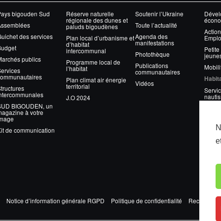
Pays bigouden Sud
Réserve naturelle
Soutenir l’Ukraine
Dével
régionale des dunes et
écono
Assemblées
Toute l’actualité
paluds bigoudènes
Action
uichet des services
Agenda des
Plan local d’urbanisme et
Emplo
manifestations
d’habitat
Budget
Petite
intercommunal
Photothèque
jeune
archés publics
Programme local de
Publications
Mobili
l’habitat
ervices
communautaires
communautaires
Habit
Plan climat air énergie
Vidéos
territorial
tructures
Servic
intercommunales
nauti
J.O 2024
SUD BIGOUDEN, un
Gesti
agazine à votre
image
Eau
N
it de communication
Assai
e
Envir
Gesti
nature
Équip
Notice d’information générale RGPD
Politique de confidentialité
Recrutemen