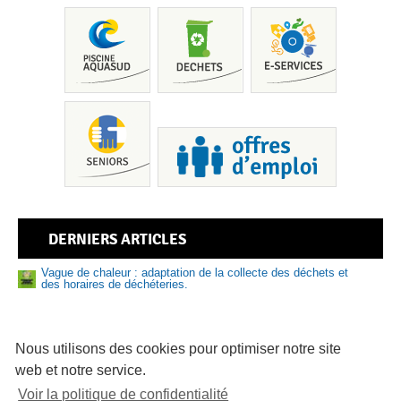
Pis
DERNIERS ARTICLES
Vague de chaleur : adaptation de la collecte des déchets et
des horaires de déchéteries.
Nouveau numéro de Sud Bigouden – N°9
Sen
Prévention des risques liés à la baignade et aux activités
nautiques : adoptez les bons réflexes cet été
Nous utilisons des cookies pour optimiser notre site
web et notre service.
81 logements abordables en vente sur le Pays bigouden
Voir la politique de confidentialité
Délibérations du bureau communautaire du 16/07/2026