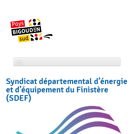
Skip
to
content
Accueil
Syndicat départemental d’énergie
CCPBS
et d’équipement du Finistère
(SDEF)
Projets
Actualité
Services
Tourisme