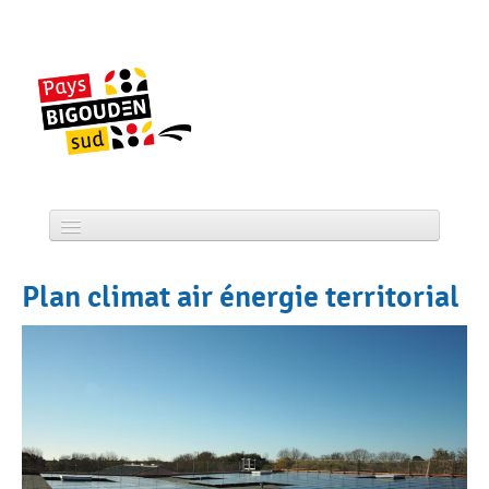
Skip
to
content
Accueil
Plan climat air énergie territorial
CCPBS
Projets
Actualité
Services
Tourisme