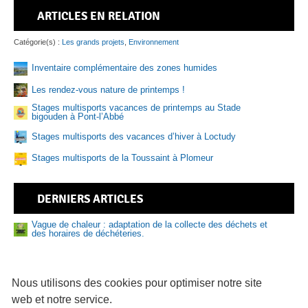
ARTICLES EN RELATION
Pis
Catégorie(s) :
Les grands projets
,
Environnement
Inventaire complémentaire des zones humides
Les rendez-vous nature de printemps !
Sen
Stages multisports vacances de printemps au Stade
bigouden à Pont-l’Abbé
Stages multisports des vacances d’hiver à Loctudy
Stages multisports de la Toussaint à Plomeur
DERNIERS ARTICLES
Vague de chaleur : adaptation de la collecte des déchets et
des horaires de déchéteries.
Nouveau numéro de Sud Bigouden – N°9
Prévention des risques liés à la baignade et aux activités
nautiques : adoptez les bons réflexes cet été
Nous utilisons des cookies pour optimiser notre site
web et notre service.
81 logements abordables en vente sur le Pays bigouden