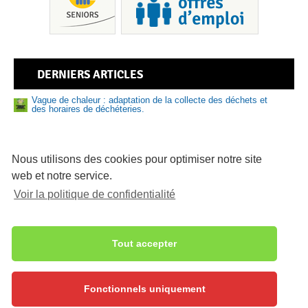
Pis
DERNIERS ARTICLES
Vague de chaleur : adaptation de la collecte des déchets et
des horaires de déchéteries.
Nouveau numéro de Sud Bigouden – N°9
Sen
Prévention des risques liés à la baignade et aux activités
nautiques : adoptez les bons réflexes cet été
Nous utilisons des cookies pour optimiser notre site
web et notre service.
81 logements abordables en vente sur le Pays bigouden
Voir la politique de confidentialité
Délibérations du bureau communautaire du 16/07/2026
Sécheresse – Le Pays bigouden sud placé en alerte
renforcée
Deux nouveaux réservoirs pour renforcer la sécurité de
Tout accepter
l’alimentation en eau potable
Fonctionnels uniquement