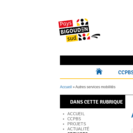
Skip
to
content
Rechercher pour :
CCPB
ACCUEIL
Accueil
»
Autres services mobilités
DANS CETTE RUBRIQUE
ACCUEIL
CCPBS
PROJETS
ACTUALITÉ