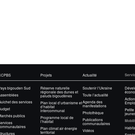
CCPBS
Projets
Actualité
Servi
Pays bigouden Sud
Réserve naturelle
Soutenir l’Ukraine
Dével
régionale des dunes et
écono
Assemblées
Toute l’actualité
paluds bigoudènes
Action
uichet des services
Agenda des
Plan local d’urbanisme et
Emplo
manifestations
d’habitat
Budget
Petite
intercommunal
Photothèque
jeune
archés publics
Programme local de
Publications
Mobili
l’habitat
ervices
communautaires
communautaires
Habita
Plan climat air énergie
Vidéos
territorial
tructures
Servic