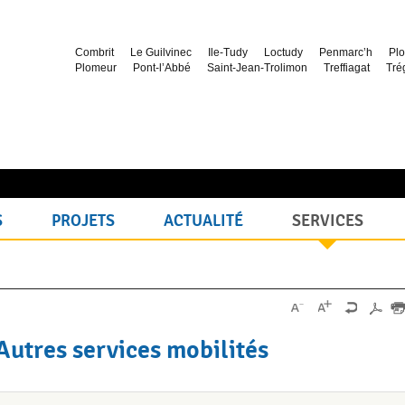
Combrit
Le Guilvinec
Ile-Tudy
Loctudy
Penmarc’h
Plo
Plomeur
Pont-l’Abbé
Saint-Jean-Trolimon
Treffiagat
Tré
S
PROJETS
ACTUALITÉ
SERVICES
Autres services mobilités