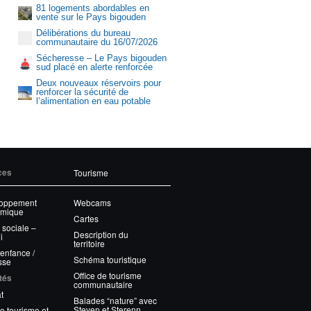
81 logements abordables en
vente sur le Pays bigouden
Délibérations du bureau
communautaire du 16/07/2026
Sécheresse – Le Pays bigouden
sud placé en alerte renforcée
Deux nouveaux réservoirs pour
renforcer la sécurité de
l’alimentation en eau potable
Aquasud
ces
Tourisme
oppement
Webcams
mique
Cartes
 sociale –
Description du
i
territoire
 enfance /
Schéma touristique
sse
Office de tourisme
tés
communautaire
t
Balades “nature” avec
Steven et Sterenn
e tourisme et