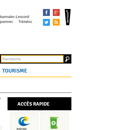
Facebook
Google+
bannalec-Lesconil
Tweeter
Syndication
guennec
Tréméoc
TOURISME
ACCÈS RAPIDE