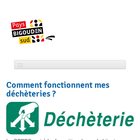
Skip
to
content
Accueil
Comment fonctionnent mes
CCPBS
déchèteries ?
Projets
Actualité
Services
Tourisme