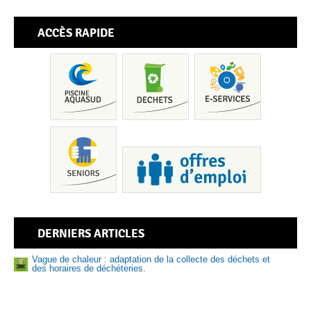
ACCÈS RAPIDE
Pis
DERNIERS ARTICLES
Vague de chaleur : adaptation de la collecte des déchets et
des horaires de déchéteries.
Nouveau numéro de Sud Bigouden – N°9
Sen
Prévention des risques liés à la baignade et aux activités