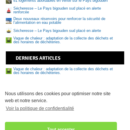
81 logements abordables en vente sur le Pays bigouden
Sécheresse – Le Pays bigouden sud placé en alerte
Sen
renforcée
Deux nouveaux réservoirs pour renforcer la sécurité de
l’alimentation en eau potable
Sécheresse – Le Pays bigouden sud placé en alerte
Vague de chaleur : adaptation de la collecte des déchets et
des horaires de déchéteries.
DERNIERS ARTICLES
Vague de chaleur : adaptation de la collecte des déchets et
des horaires de déchéteries.
Nouveau numéro de Sud Bigouden – N°9
Prévention des risques liés à la baignade et aux activités
nautiques : adoptez les bons réflexes cet été
Nous utilisons des cookies pour optimiser notre site
web et notre service.
81 logements abordables en vente sur le Pays bigouden
Voir la politique de confidentialité
Délibérations du bureau communautaire du 16/07/2026
Sécheresse – Le Pays bigouden sud placé en alerte
renforcée
Aquasud
Deux nouveaux réservoirs pour renforcer la sécurité de
Tout accepter