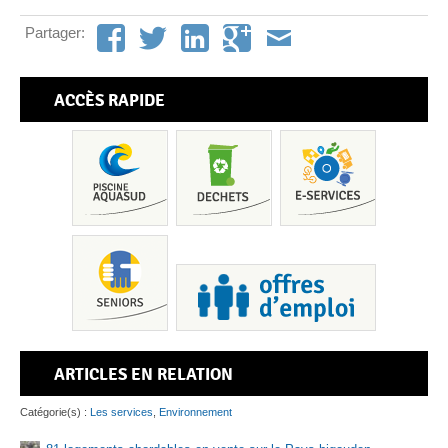
Partager:
ACCÈS RAPIDE
ARTICLES EN RELATION
Pis
Catégorie(s) :
Les services
,
Environnement