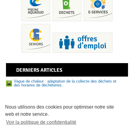
Pis
DERNIERS ARTICLES
Vague de chaleur : adaptation de la collecte des déchets et
des horaires de déchéteries.
Nouveau numéro de Sud Bigouden – N°9
Sen
Prévention des risques liés à la baignade et aux activités
nautiques : adoptez les bons réflexes cet été
Nous utilisons des cookies pour optimiser notre site
web et notre service.
81 logements abordables en vente sur le Pays bigouden
Voir la politique de confidentialité
Délibérations du bureau communautaire du 16/07/2026
Sécheresse – Le Pays bigouden sud placé en alerte