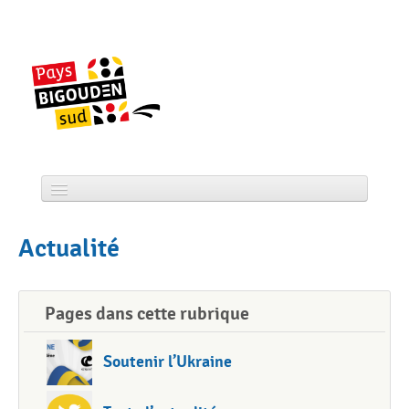
Skip
to
content
Accueil
Actualité
CCPBS
Projets
Pages dans cette rubrique
Actualité
Soutenir l’Ukraine
Services
Tourisme