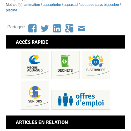
Mot-clef(s):
animation
/
aquaphobe
/
aquasud
/
aquasud pays bigouden
/
piscine
Partager:
ACCÈS RAPIDE
ARTICLES EN RELATION
Pis