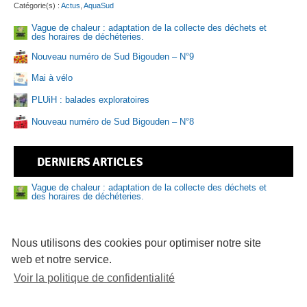
Catégorie(s) :
Actus
,
AquaSud
Vague de chaleur : adaptation de la collecte des déchets et
des horaires de déchéteries.
Sen
Nouveau numéro de Sud Bigouden – N°9
Mai à vélo
PLUiH : balades exploratoires
Nouveau numéro de Sud Bigouden – N°8
DERNIERS ARTICLES
Vague de chaleur : adaptation de la collecte des déchets et
des horaires de déchéteries.
Nouveau numéro de Sud Bigouden – N°9
81 logements abordables en vente sur le Pays bigouden
Nous utilisons des cookies pour optimiser notre site
web et notre service.
Délibérations du bureau communautaire du 16/07/2026
Voir la politique de confidentialité
Sécheresse – Le Pays bigouden sud placé en alerte
renforcée
Deux nouveaux réservoirs pour renforcer la sécurité de