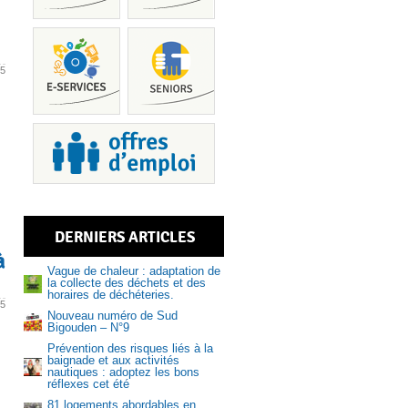
25
Piscine
DERNIERS ARTICLES
à
Services
Vague de chaleur : adaptation de
la collecte des déchets et des
horaires de déchéteries.
25
Nouveau numéro de Sud
Bigouden – N°9
Prévention des risques liés à la
Recrutem
baignade et aux activités
nautiques : adoptez les bons
réflexes cet été
81 logements abordables en