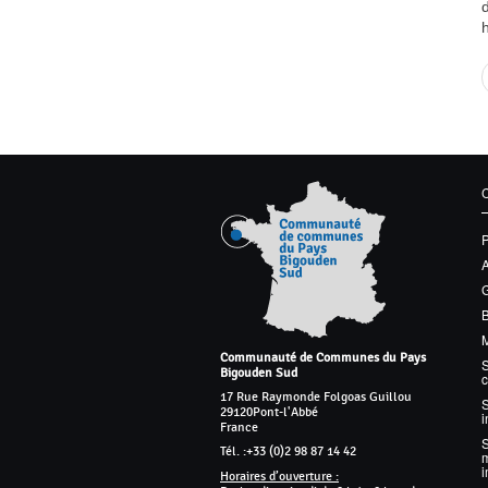
G
M
Communauté de Communes du Pays
S
Bigouden Sud
17 Rue Raymonde Folgoas Guillou
S
29120
Pont-l'Abbé
France
Tél. :
+33 (0)2 98 87 14 42
m
Horaires d’ouverture :