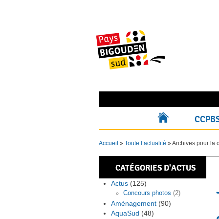
Skip
to
content
Rechercher pour :
CCPB
ACCUEIL
Accueil
»
Toute l’actualité
»
Archives pour la 
CATÉGORIES D'ACTUS
Actus
(125)
Concours photos
(2)
Aménagement
(90)
AquaSud
(48)