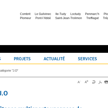
Combrit
Le Guilvinec
Ile-Tudy
Loctudy
Penmarc’h
Plo
Plomeur
Pont-l’Abbé
Saint-Jean-Trolimon
Treffiagat
Tré
S
PROJETS
ACTUALITÉ
SERVICES
catégorie "J.O"
J.O