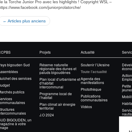
de la Torche Junior Pro avec les highlights ! Copyright WSL –
https://www.facebook.com/juniorprolatorche/
← Articles plus anciens
CCPBS
Projets
Actualité
Servi
Pays bigouden Sud
Réserve naturelle
Soutenir l’Ukraine
Dével
régionale des dunes et
écono
Assemblées
Toute l’actualité
paluds bigoudènes
Action
uichet des services
Agenda des
Plan local d’urbanisme et
Emplo
manifestations
d’habitat
Budget
Petite
intercommunal
Photothèque
jeune
archés publics
Programme local de
Publications
Mobili
l’habitat
ervices
communautaires
communautaires
Habita
Plan climat air énergie
Vidéos
territorial
tructures
Servic
intercommunales
nauti
J.O 2024
SUD BIGOUDEN, un
Gesti
agazine à votre
image
Eau