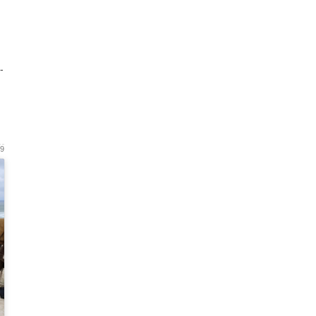
!
-
19