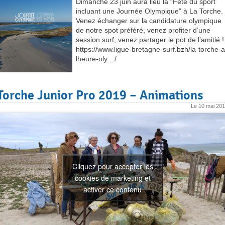
Dimanche 23 juin aura lieu la “Fête du sport
incluant une Journée Olympique” à La Torche.
Venez échanger sur la candidature olympique
de notre spot préféré, venez profiter d’une
session surf, venez partager le pot de l’amitié 
https://www.ligue-bretagne-surf.bzh/la-torche-a
lheure-oly…/
Torche Junior Pro 2019 – Animations
Le
10 mai 20
Cliquez pour accepter les
cookies de marketing et
activer ce contenu