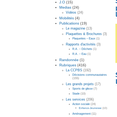
J.O
(15)
Medias
(24)
Vidéos
(24)
Mobilités
(4)
Publications
(19)
Le magazine
(13)
Plaquettes & Brochures
(3)
Plaquettes – Eaux
(1)
Rapports d'activités
(3)
R.A . – Déchets
(1)
R.A . – Eau
(1)
Randonnée
(1)
Rubriques
(416)
La CCPBS
(192)
Décisions communautaires
(155)
Les grands projets
(17)
Sports de glisse
(7)
Stade
(10)
Les services
(206)
Action sociale
(24)
Enfance-Jeunesse
(10)
Aménagement
(11)