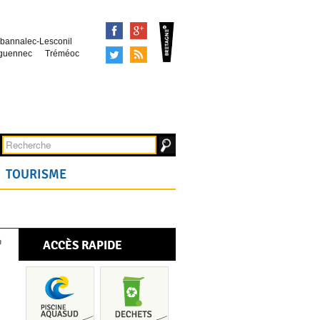
Facebook
Google+
bannalec-Lesconil
Tweeter
Syndication
guennec
Tréméoc
TOURISME
ACCÈS RAPIDE