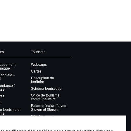
ces
Tourisme
oppement
Webcams
mique
Cartes
 sociale –
Description du
i
territoire
 enfance /
Schéma touristique
sse
Office de tourisme
tés
communautaire
t
Balades “nature” avec
e tourisme et
Steven et Sterenn
sme
Site de Tronoën
on des déchets
WindCornouaille