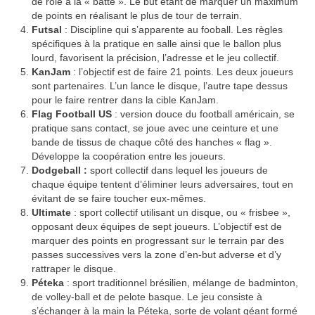
de rôle à la « batte ». Le but étant de marquer un maximum
de points en réalisant le plus de tour de terrain.
Futsal
: Discipline qui s’apparente au fooball. Les règles
spécifiques à la pratique en salle ainsi que le ballon plus
lourd, favorisent la précision, l’adresse et le jeu collectif.
KanJam
: l’objectif est de faire 21 points. Les deux joueurs
sont partenaires. L’un lance le disque, l’autre tape dessus
pour le faire rentrer dans la cible KanJam.
Flag Football US
: version douce du football américain, se
pratique sans contact, se joue avec une ceinture et une
bande de tissus de chaque côté des hanches « flag ».
Développe la coopération entre les joueurs.
Dodgeball :
sport collectif dans lequel les joueurs de
chaque équipe tentent d’éliminer leurs adversaires, tout en
évitant de se faire toucher eux-mêmes.
Ultimate
: sport collectif utilisant un disque, ou « frisbee »,
opposant deux équipes de sept joueurs. L’objectif est de
marquer des points en progressant sur le terrain par des
passes successives vers la zone d’en-but adverse et d’y
rattraper le disque.
Péteka
: sport traditionnel brésilien, mélange de badminton,
de volley-ball et de pelote basque. Le jeu consiste à
s’échanger à la main la Péteka, sorte de volant géant formé