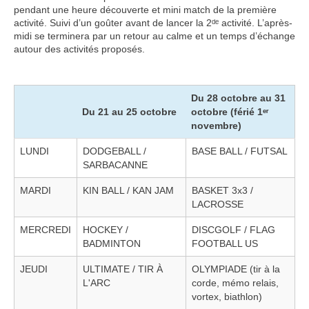
pendant une heure découverte et mini match de la première
activité. Suivi d’un goûter avant de lancer la 2ᵈᵉ activité. L’après-
midi se terminera par un retour au calme et un temps d’échange
autour des activités proposés.
Du 28 octobre au 31
Du 21 au 25 octobre
octobre (férié 1ᵉʳ
novembre)
LUNDI
DODGEBALL /
BASE BALL / FUTSAL
SARBACANNE
MARDI
KIN BALL / KAN JAM
BASKET 3x3 /
LACROSSE
MERCREDI
HOCKEY /
DISCGOLF / FLAG
BADMINTON
FOOTBALL US
JEUDI
ULTIMATE / TIR À
OLYMPIADE (tir à la
L'ARC
corde, mémo relais,
vortex, biathlon)