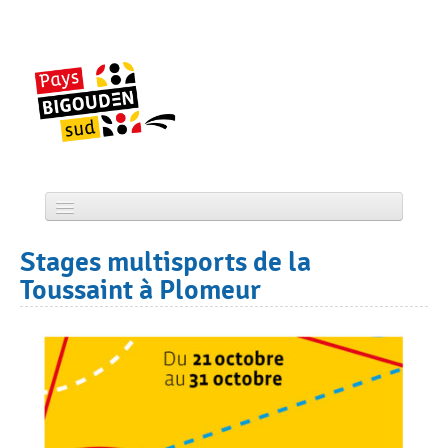
Skip
to
content
Accueil
Stages multisports de la
CCPBS
Toussaint à Plomeur
Projets
Actualité
Services
Tourisme