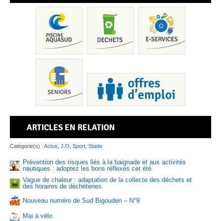
ARTICLES EN RELATION
Pis
Catégorie(s) :
Actus
,
J.O
,
Sport
,
Stade
Prévention des risques liés à la baignade et aux activités
nautiques : adoptez les bons réflexes cet été
Vague de chaleur : adaptation de la collecte des déchets et
Sen
des horaires de déchéteries.
Nouveau numéro de Sud Bigouden – N°9
Mai à vélo