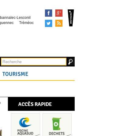
Facebook
Google+
bannalec-Lesconil
Tweeter
Syndication
guennec
Tréméoc
TOURISME
ACCÈS RAPIDE