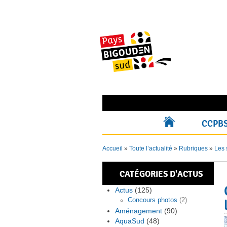
Skip
to
content
Rechercher pour :
CCPB
ACCUEIL
Accueil
»
Toute l’actualité
»
Rubriques
»
Les 
CATÉGORIES D'ACTUS
Actus
(125)
Concours photos
(2)
Aménagement
(90)
AquaSud
(48)