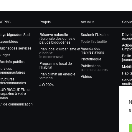
CCPBS
Projets
Actualité
Servi
Pays bigouden Sud
Réserve naturelle
Soutenir l’Ukraine
Dével
régionale des dunes et
écono
Assemblées
Toute l’actualité
paluds bigoudènes
Action
uichet des services
Agenda des
Plan local d’urbanisme et
Emplo
manifestations
d’habitat
Budget
Petite
intercommunal
Photothèque
jeune
archés publics
Programme local de
Publications
Mobili
l’habitat
ervices
communautaires
communautaires
Habita
Plan climat air énergie
Vidéos
territorial
tructures
Servic
intercommunales
nauti
J.O 2024
SUD BIGOUDEN, un
Gesti
agazine à votre
image
Eau
N
it de communication
Assai
e
Envir
Gesti
nature
Équip