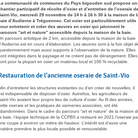
La communauté de communes du Pays bigouden sud propose un
chantier participatif de récolte d’osier et d’entretien de l’oseraie d
Saint-Vio, mercredi 29 novembre de 14 h à 16 h 30 à la maison de l
baie d’Audierne à Tréguennec. Cet osier est particulièrement utile
pour entretenir et créer des œuvres en osier qui jalonnent le
parcours “art et nature” accessible depuis la maison de la baie.
Un parcours artistique de 2 km, accessible depuis la maison de la baie
d’Audierne est en cours d’élaboration. Les œuvres sont à la fois objet d
questionnement mais aussi supports à l’observation de la nature. Elles
sont intégrées dans le paysage et ne créent pas de dérangement. Elles
sont pour la plupart en osier un matériau local et 100 % recyclable.
Restauration de l’ancienne oseraie de Saint-Vio
fin d’entretenir les structures existantes ou d’en créer de nouvelles, il
est indispensable de disposer d’osier. Autrefois, les agriculteurs de
Saint-Vio avaient leur propre lieu de culture d’osier. Au fil des années,
cette oseraie et les pratiques de vanneries associées, ont été
abandonnées. Dans le cadre du parcours “art et nature” de la maison d
la baie, l’équipe technique de la CCPBS a restauré en 2021 l’oseraie pa
une coupe à environ un mètre de hauteur. L’intérêt est d’avoir une
matière première le plus locale possible et renouvelable.