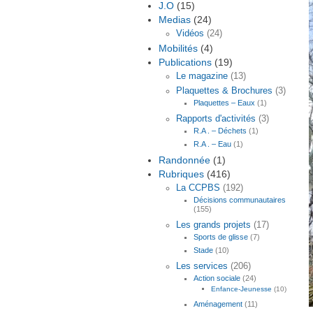
J.O
(15)
Medias
(24)
Vidéos
(24)
Mobilités
(4)
Publications
(19)
Le magazine
(13)
Plaquettes & Brochures
(3)
Plaquettes – Eaux
(1)
Rapports d'activités
(3)
R.A . – Déchets
(1)
R.A . – Eau
(1)
Randonnée
(1)
Rubriques
(416)
La CCPBS
(192)
Décisions communautaires
(155)
Les grands projets
(17)
Sports de glisse
(7)
Stade
(10)
Les services
(206)
Action sociale
(24)
Enfance-Jeunesse
(10)
Aménagement
(11)