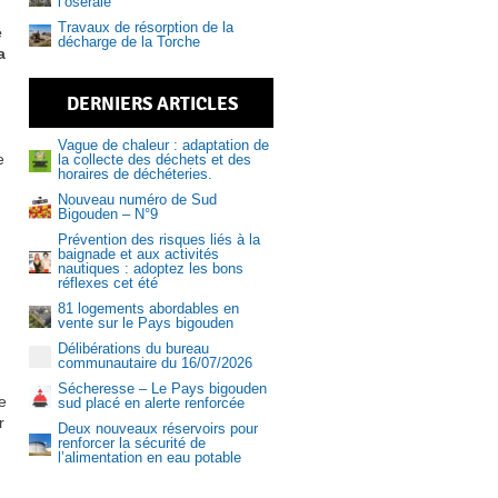
l’oseraie
Travaux de résorption de la
e
décharge de la Torche
a
DERNIERS ARTICLES
Vague de chaleur : adaptation de
e
la collecte des déchets et des
horaires de déchéteries.
Nouveau numéro de Sud
Bigouden – N°9
Prévention des risques liés à la
Aquasud
baignade et aux activités
nautiques : adoptez les bons
réflexes cet été
81 logements abordables en
vente sur le Pays bigouden
Délibérations du bureau
communautaire du 16/07/2026
Sécheresse – Le Pays bigouden
e
sud placé en alerte renforcée
r
Deux nouveaux réservoirs pour
renforcer la sécurité de
l’alimentation en eau potable
et offres d’emploi