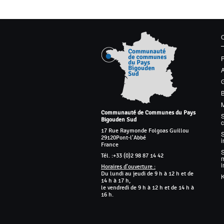
G
M
Communauté de Communes du Pays
S
Bigouden Sud
17 Rue Raymonde Folgoas Guillou
S
29120
Pont-l'Abbé
France
Tél. :
+33 (0)2 98 87 14 42
m
Horaires d’ouverture :
Du lundi au jeudi de 9 h à 12 h et de
K
14 h à 17 h,
le vendredi de 9 h à 12 h et de 14 h à
16 h.