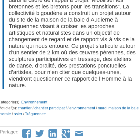
dans le cadre de l’appel à projet “Mobiliser les
bretonnes et les bretons pour les transitions”. La
collectivité bigoudène a construit un projet autour
du site de la maison de la baie d’Audierne à
Tréguennec visant à croiser les approches
artistiques et naturalistes dans un objectif de
changement de regard et de rapport vis-à-vis de la
nature qui nous entoure. Ce projet s’articule autour
d’un sentier de 2 km où des œuvres pérennes, des
sculptures participatives en tressage, des ateliers
de danse, d’oralité, des prestations ponctuelles
d’artistes, pour n’en citer que quelques-unes,
viendront questionner ce rapport de l’Homme à la
nature.
ategorie(s):
Environnement
ot-clef(s):
chantier
/
chantier participatif
/
environnement
/
mardi maison de la baie
seraie
/
osier
/
Tréguennec
Partager: