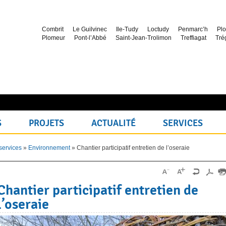
Combrit
Le Guilvinec
Ile-Tudy
Loctudy
Penmarc’h
Plo
Plomeur
Pont-l’Abbé
Saint-Jean-Trolimon
Treffiagat
Tré
S
PROJETS
ACTUALITÉ
SERVICES
services
»
Environnement
»
Chantier participatif entretien de l’oseraie
Chantier participatif entretien de
l’oseraie