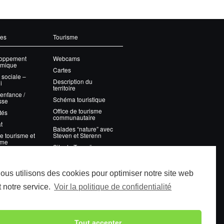
ces
Tourisme
oppement
Webcams
mique
Cartes
 sociale –
Description du
i
territoire
 enfance /
Schéma touristique
sse
Office de tourisme
tés
communautaire
t
Balades “nature” avec
e tourisme et
Steven et Sterenn
sme
Site de Tronoën
on des déchets
WindCornouaille
ous utilisons des cookies pour optimiser notre site web
nissement
t notre service.
Voir la politique de confidentialité
onnement
on des espaces
ls
ements sportifs
Tout accepter