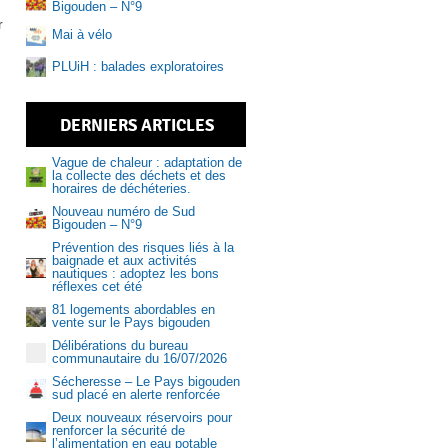
Bigouden – N°9
r
Mai à vélo
PLUiH : balades exploratoires
DERNIERS ARTICLES
Vague de chaleur : adaptation de
la collecte des déchets et des
horaires de déchéteries.
Nouveau numéro de Sud
Bigouden – N°9
Aquasud
Prévention des risques liés à la
baignade et aux activités
nautiques : adoptez les bons
réflexes cet été
81 logements abordables en
vente sur le Pays bigouden
Délibérations du bureau
communautaire du 16/07/2026
Sécheresse – Le Pays bigouden
sud placé en alerte renforcée
Deux nouveaux réservoirs pour
renforcer la sécurité de
l’alimentation en eau potable