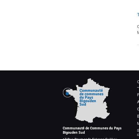
C
M
G
M
Communauté de Communes du Pays
S
Bigouden Sud