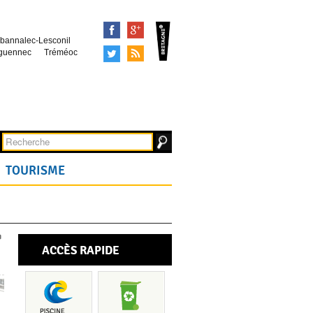
Facebook
Google+
bannalec-Lesconil
Tweeter
Syndication
guennec
Tréméoc
TOURISME
ACCÈS RAPIDE