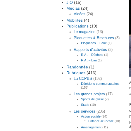
J.O
(15)
Medias
(24)
Vidéos
(24)
Mobilités
(4)
Publications
(19)
Le magazine
(13)
Plaquettes & Brochures
(3)
Plaquettes – Eaux
(1)
Rapports d'activités
(3)
R.A . – Déchets
(1)
R.A . – Eau
(1)
Randonnée
(1)
Rubriques
(416)
La CCPBS
(192)
Décisions communautaires
(155)
a
Les grands projets
(17)
Sports de glisse
(7)
Stade
(10)
Les services
(206)
Action sociale
(24)
Enfance-Jeunesse
(10)
Aménagement
(11)