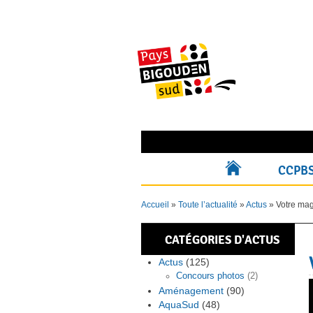
Skip
to
content
Rechercher pour :
CCPB
ACCUEIL
Accueil
»
Toute l’actualité
»
Actus
»
Votre mag
CATÉGORIES D'ACTUS
Actus
(125)
Concours photos
(2)
Aménagement
(90)
AquaSud
(48)