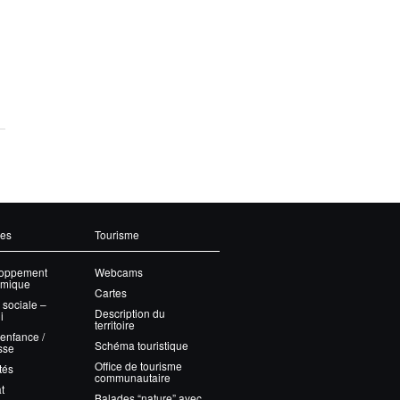
ces
Tourisme
oppement
Webcams
mique
Cartes
 sociale –
Description du
i
territoire
 enfance /
Schéma touristique
sse
Office de tourisme
tés
communautaire
t
Balades “nature” avec