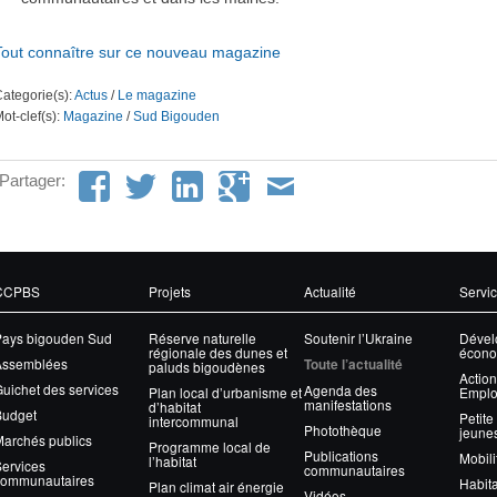
Tout connaître sur ce nouveau magazine
ategorie(s):
Actus
/
Le magazine
ot-clef(s):
Magazine
/
Sud Bigouden
Partager:
CCPBS
Projets
Actualité
Servi
Pays bigouden Sud
Réserve naturelle
Soutenir l’Ukraine
Dével
régionale des dunes et
écono
Assemblées
Toute l’actualité
paluds bigoudènes
Action
uichet des services
Agenda des
Plan local d’urbanisme et
Emplo
manifestations
d’habitat
Budget
Petite
intercommunal
Photothèque
jeune
archés publics
Programme local de
Publications
Mobili
l’habitat
ervices
communautaires
communautaires
Habita
Plan climat air énergie
Vidéos