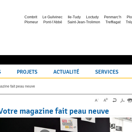
Combrit
Le Guilvinec
Ile-Tudy
Loctudy
Penmarc’h
Plo
Plomeur
Pont-l’Abbé
Saint-Jean-Trolimon
Treffiagat
Tré
S
PROJETS
ACTUALITÉ
SERVICES
azine fait peau neuve
Votre magazine fait peau neuve