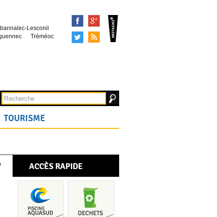
Facebook
Google+
bannalec-Lesconil
Tweeter
Syndication
guennec
Tréméoc
TOURISME
ACCÈS RAPIDE