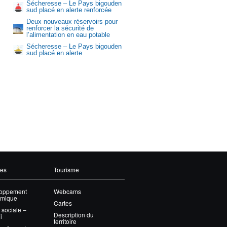
Sécheresse – Le Pays bigouden
sud placé en alerte renforcée
Deux nouveaux réservoirs pour
renforcer la sécurité de
l’alimentation en eau potable
Sécheresse – Le Pays bigouden
sud placé en alerte
Aquasud
ces
Tourisme
oppement
Webcams
mique
Cartes
 sociale –
Description du
i
territoire
et offres d’emploi