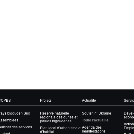
CCPBS
Projets
Actualité
Servi
Pays bigouden Sud
Réserve naturelle
Soutenir l’Ukraine
Dével
régionale des dunes et
écono
Assemblées
Toute l’actualité
paluds bigoudènes
Action
uichet des services
Agenda des
Plan local d’urbanisme et
Emplo
manifestations
d’habitat
Budget