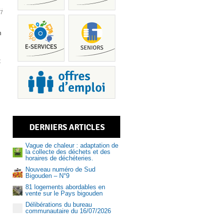
17
n
t
Piscine
DERNIERS ARTICLES
Services
Vague de chaleur : adaptation de
la collecte des déchets et des
horaires de déchéteries.
Nouveau numéro de Sud
Bigouden – N°9
81 logements abordables en
Recrutem
vente sur le Pays bigouden
Délibérations du bureau
communautaire du 16/07/2026