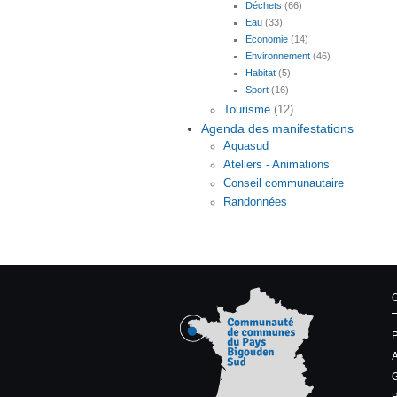
Déchets
(66)
Eau
(33)
Economie
(14)
Environnement
(46)
Habitat
(5)
Sport
(16)
Tourisme
(12)
Agenda des manifestations
Aquasud
Ateliers - Animations
Conseil communautaire
Randonnées
G