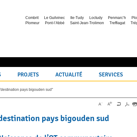
Combrit
Le Guilvinec
Ile-Tudy
Loctudy
Penmarc’h
Plo
Plomeur
Pont-l’Abbé
Saint-Jean-Trolimon
Treffiagat
Tré
S
PROJETS
ACTUALITÉ
SERVICES
"destination pays bigouden sud"
destination pays bigouden sud