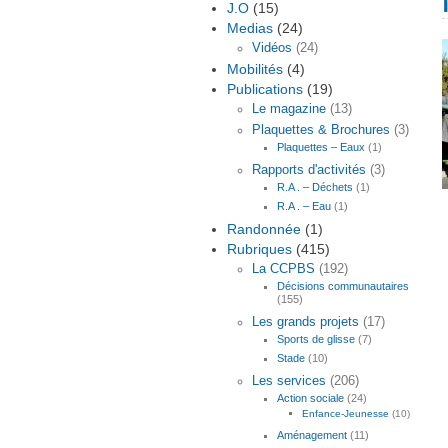
J.O
(15)
Medias
(24)
Vidéos
(24)
Mobilités
(4)
Publications
(19)
Le magazine
(13)
Plaquettes & Brochures
(3)
Plaquettes – Eaux
(1)
Rapports d'activités
(3)
R.A . – Déchets
(1)
R.A . – Eau
(1)
Randonnée
(1)
Rubriques
(415)
La CCPBS
(192)
Décisions communautaires
(155)
Les grands projets
(17)
Sports de glisse
(7)
Stade
(10)
Les services
(206)
Action sociale
(24)
Enfance-Jeunesse
(10)
Aménagement
(11)