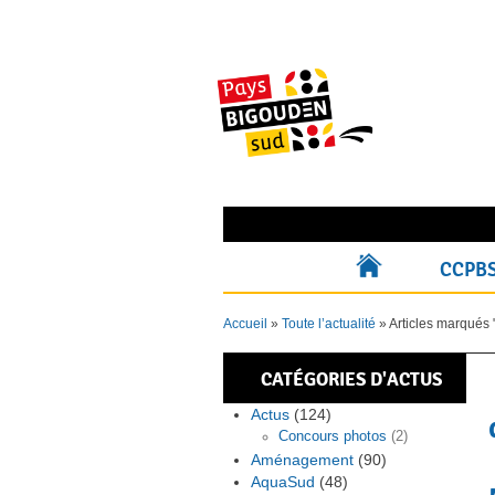
Skip
to
content
Rechercher pour :
CCPB
ACCUEIL
Accueil
»
Toute l’actualité
»
Articles marqués 
CATÉGORIES D'ACTUS
Actus
(124)
Concours photos
(2)
Aménagement
(90)
AquaSud
(48)