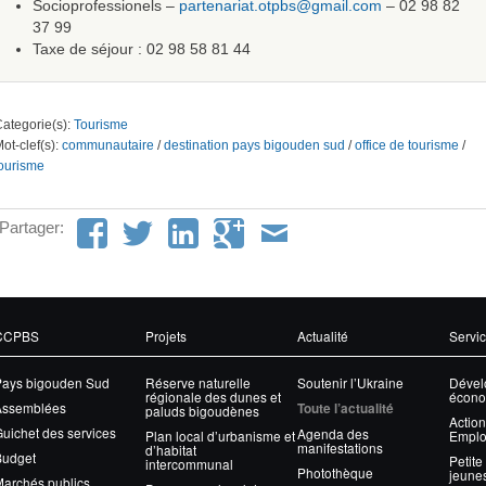
Socioprofessionels –
partenariat.otpbs@gmail.com
– 02 98 82
37 99
Taxe de séjour : 02 98 58 81 44
ategorie(s):
Tourisme
ot-clef(s):
communautaire
/
destination pays bigouden sud
/
office de tourisme
/
ourisme
Partager:
CCPBS
Projets
Actualité
Servi
Pays bigouden Sud
Réserve naturelle
Soutenir l’Ukraine
Dével
régionale des dunes et
écono
Assemblées
Toute l’actualité
paluds bigoudènes
Action
uichet des services
Agenda des
Plan local d’urbanisme et
Emplo
manifestations
d’habitat
Budget
Petite
intercommunal
Photothèque
jeune
archés publics