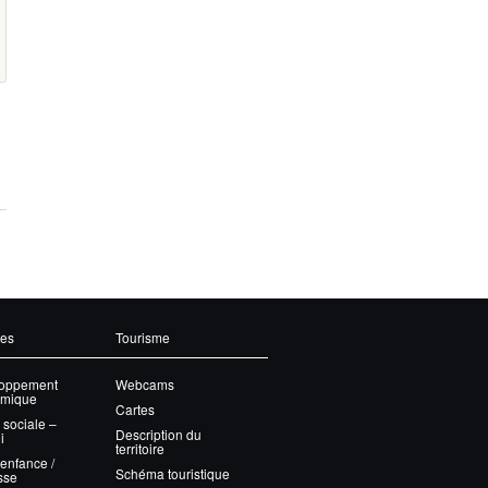
ces
Tourisme
oppement
Webcams
mique
Cartes
 sociale –
Description du
i
territoire
 enfance /
Schéma touristique
sse