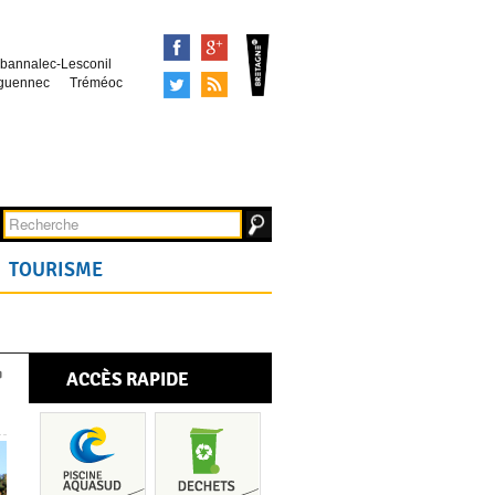
Facebook
Google+
bannalec-Lesconil
Tweeter
Syndication
guennec
Tréméoc
TOURISME
ACCÈS RAPIDE