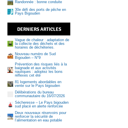
Randonnée : bonne conduite
30e défi des ports de pêche en
Pays Bigouden
DERNIERS ARTICLES
Vague de chaleur : adaptation de
la collecte des déchets et des
horaires de déchéteries.
Nouveau numéro de Sud
Bigouden – N°9
Prévention des risques liés à la
Aquasud
baignade et aux activités
nautiques : adoptez les bons
réflexes cet été
81 logements abordables en
vente sur le Pays bigouden
Délibérations du bureau
communautaire du 16/07/2026
Sécheresse – Le Pays bigouden
sud placé en alerte renforcée
Deux nouveaux réservoirs pour
r
renforcer la sécurité de
l’alimentation en eau potable
et offres d’emploi