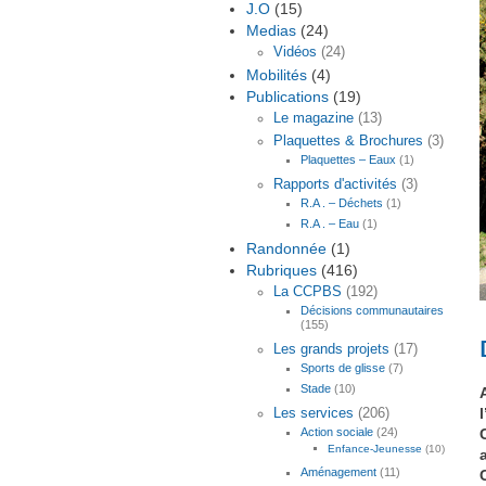
J.O
(15)
Medias
(24)
Vidéos
(24)
Mobilités
(4)
Publications
(19)
Le magazine
(13)
Plaquettes & Brochures
(3)
Plaquettes – Eaux
(1)
Rapports d'activités
(3)
R.A . – Déchets
(1)
R.A . – Eau
(1)
Randonnée
(1)
Rubriques
(416)
La CCPBS
(192)
Décisions communautaires
(155)
Les grands projets
(17)
Sports de glisse
(7)
Stade
(10)
Les services
(206)
Action sociale
(24)
Enfance-Jeunesse
(10)
Aménagement
(11)