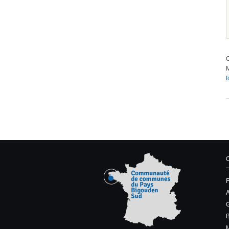
C
M
t
G
M