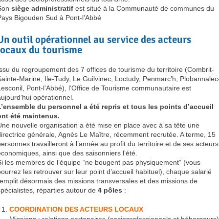
Son
siège administratif
est situé à la Communauté de communes du
Pays Bigouden Sud à Pont-l’Abbé
Un outil opérationnel au service des acteurs
locaux du tourisme
Issu du regroupement des 7 offices de tourisme du territoire (Combrit-
Sainte-Marine, Ile-Tudy, Le Guilvinec, Loctudy, Penmarc’h, Plobannalec
Lesconil, Pont-l’Abbé), l’Office de Tourisme communautaire est
aujourd’hui opérationnel.
L’ensemble du personnel a été repris et tous les points d’accueil
ont été maintenus.
Une nouvelle organisation a été mise en place avec à sa tête une
directrice générale, Agnès Le Maître, récemment recrutée. A terme, 15
personnes travailleront à l’année au profit du territoire et de ses acteurs
économiques, ainsi que des saisonniers l’été.
Si les membres de l’équipe “ne bougent pas physiquement” (vous
pourrez les retrouver sur leur point d’accueil habituel), chaque salarié
remplit désormais des missions transversales et des missions de
spécialistes, réparties autour de
4 pôles
:
COORDINATION DES ACTEURS LOCAUX