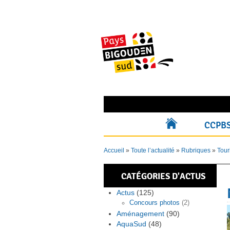
Skip
to
content
Rechercher pour :
CCPB
ACCUEIL
Accueil
»
Toute l’actualité
»
Rubriques
»
Tour
CATÉGORIES D'ACTUS
Actus
(125)
Concours photos
(2)
Aménagement
(90)
AquaSud
(48)