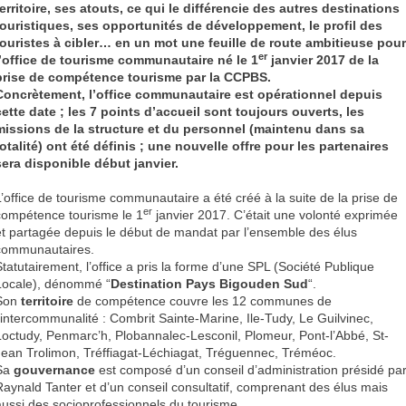
territoire, ses atouts, ce qui le différencie des autres destinations
touristiques, ses opportunités de développement, le profil des
touristes à cibler… en un mot une feuille de route ambitieuse pour
er
l’office de tourisme communautaire né le 1
janvier 2017 de la
prise de compétence tourisme par la CCPBS.
Concrètement, l’office communautaire est opérationnel depuis
cette date ; les 7 points d’accueil sont toujours ouverts, les
missions de la structure et du personnel (maintenu dans sa
totalité) ont été définis ; une nouvelle offre pour les partenaires
sera disponible début janvier.
L’office de tourisme communautaire a été créé à la suite de la prise de
er
compétence tourisme le 1
janvier 2017. C’était une volonté exprimée
et partagée depuis le début de mandat par l’ensemble des élus
communautaires.
Statutairement, l’office a pris la forme d’une SPL (Société Publique
Locale), dénommé “
Destination Pays Bigouden Sud
“.
Son
territoire
de compétence couvre les 12 communes de
l’intercommunalité : Combrit Sainte-Marine, Ile-Tudy, Le Guilvinec,
Loctudy, Penmarc’h, Plobannalec-Lesconil, Plomeur, Pont-l’Abbé, St-
Jean Trolimon, Tréffiagat-Léchiagat, Tréguennec, Tréméoc.
Sa
gouvernance
est composé d’un conseil d’administration présidé pa
Raynald Tanter et d’un conseil consultatif, comprenant des élus mais
aussi des socioprofessionnels du tourisme.