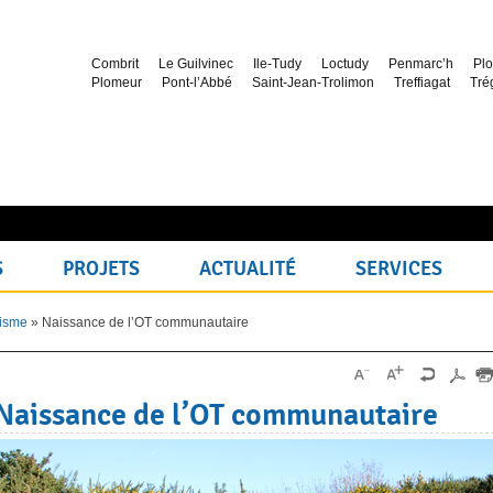
Combrit
Le Guilvinec
Ile-Tudy
Loctudy
Penmarc’h
Plo
Plomeur
Pont-l’Abbé
Saint-Jean-Trolimon
Treffiagat
Tré
S
PROJETS
ACTUALITÉ
SERVICES
isme
»
Naissance de l’OT communautaire
Naissance de l’OT communautaire