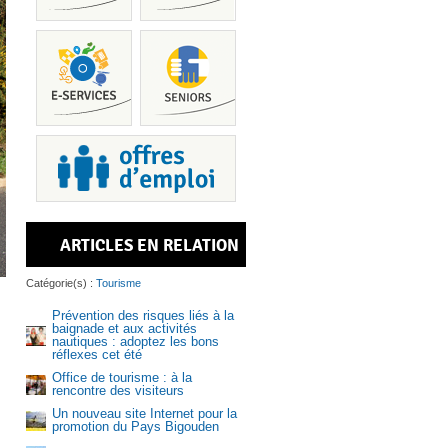
Piscine
ARTICLES EN RELATION
Services
Catégorie(s) :
Tourisme
Prévention des risques liés à la
baignade et aux activités
nautiques : adoptez les bons
réflexes cet été
Office de tourisme : à la
Recrutem
rencontre des visiteurs
Un nouveau site Internet pour la
promotion du Pays Bigouden