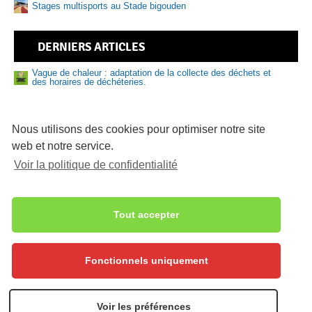
Stages multisports au Stade bigouden
DERNIERS ARTICLES
Vague de chaleur : adaptation de la collecte des déchets et
des horaires de déchéteries.
Nouveau numéro de Sud Bigouden – N°9
81 logements abordables en vente sur le Pays bigouden
Nous utilisons des cookies pour optimiser notre site
web et notre service.
Délibérations du bureau communautaire du 16/07/2026
Voir la politique de confidentialité
Sécheresse – Le Pays bigouden sud placé en alerte
renforcée
Deux nouveaux réservoirs pour renforcer la sécurité de
l’alimentation en eau potable
Aquasud
Tout accepter
Sécheresse – Le Pays bigouden sud placé en alerte
Fonctionnels uniquement
Accueil
Nous contacter
Mentions légales
Notice d’information générale RGPD
Politique de confidentialité
Voir les préférences
Recrutement
Connexion
Haut de page
et offres d’emploi