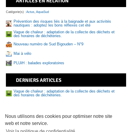
ARTICLES EN RELATION
Pis
Catégorie(s) :
Actus
,
AquaSud
Prévention des risques liés à la baignade et aux activités
nautiques : adoptez les bons réflexes cet été
Vague de chaleur : adaptation de la collecte des déchets et
Sen
des horaires de déchéteries.
Nouveau numéro de Sud Bigouden – N°9
Mai à vélo
PLUiH : balades exploratoires
DERNIERS ARTICLES
Vague de chaleur : adaptation de la collecte des déchets et
des horaires de déchéteries.
Nouveau numéro de Sud Bigouden – N°9
Prévention des risques liés à la baignade et aux activités
nautiques : adoptez les bons réflexes cet été
Nous utilisons des cookies pour optimiser notre site
web et notre service.
81 logements abordables en vente sur le Pays bigouden
Voir la politique de confidentialité