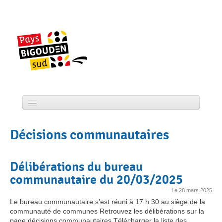
Skip
to
content
Accueil
Décisions communautaires
CCPBS
Projets
Délibérations du bureau
communautaire du 20/03/2025
Actualité
Le
28 mars 2025
Services
Le bureau communautaire s’est réuni à 17 h 30 au siège de la
communauté de communes Retrouvez les délibérations sur la
Tourisme
page décisions communautaires Télécharger la liste des