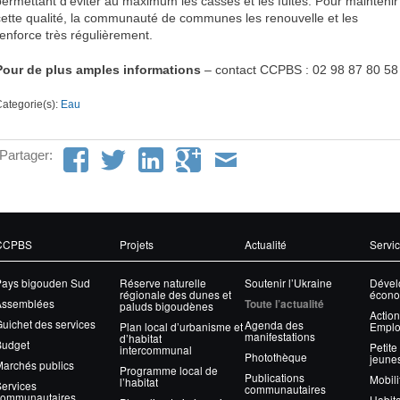
permettant d’éviter au maximum les casses et les fuites. Pour maintenir
cette qualité, la communauté de communes les renouvelle et les
renforce très régulièrement.
Pour de plus amples informations
– contact CCPBS : 02 98 87 80 58
ategorie(s):
Eau
Partager:
CCPBS
Projets
Actualité
Servi
Pays bigouden Sud
Réserve naturelle
Soutenir l’Ukraine
Dével
régionale des dunes et
écono
Assemblées
Toute l’actualité
paluds bigoudènes
Action
uichet des services
Agenda des
Plan local d’urbanisme et
Emplo
manifestations
d’habitat
Budget
Petite
intercommunal
Photothèque
jeune
archés publics
Programme local de
Publications
Mobili
l’habitat
ervices
communautaires
communautaires
Habita