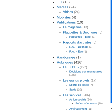
J.O
(15)
Medias
(24)
Vidéos
(24)
Mobilités
(4)
Publications
(19)
Le magazine
(13)
Plaquettes & Brochures
(3)
Plaquettes – Eaux
(1)
Rapports d'activités
(3)
R.A . – Déchets
(1)
R.A . – Eau
(1)
Randonnée
(1)
Rubriques
(416)
La CCPBS
(192)
Décisions communautaires
(155)
Les grands projets
(17)
Sports de glisse
(7)
Stade
(10)
Les services
(206)
Action sociale
(24)
Enfance-Jeunesse
(10)
Aménagement
(11)