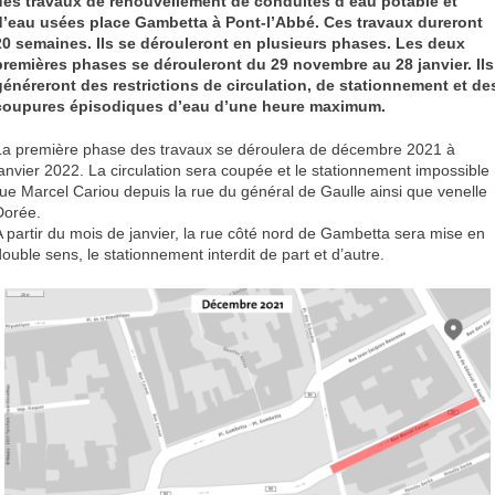
des travaux de renouvellement de conduites d’eau potable et
d’eau usées place Gambetta à Pont-l’Abbé. Ces travaux dureront
20 semaines. Ils se dérouleront en plusieurs phases. Les deux
premières phases se dérouleront du 29 novembre au 28 janvier. Ils
généreront des restrictions de circulation, de stationnement et de
coupures épisodiques d’eau d’une heure maximum.
La première phase des travaux se déroulera de décembre 2021 à
janvier 2022. La circulation sera coupée et le stationnement impossible
rue Marcel Cariou depuis la rue du général de Gaulle ainsi que venelle
Dorée.
A partir du mois de janvier, la rue côté nord de Gambetta sera mise en
double sens, le stationnement interdit de part et d’autre.