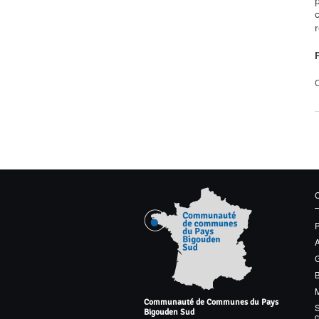
C
G
M
Communauté de Communes du Pays
S
Bigouden Sud