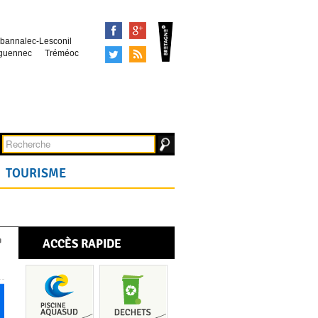
Facebook
Google+
bannalec-Lesconil
Tweeter
Syndication
guennec
Tréméoc
TOURISME
ACCÈS RAPIDE