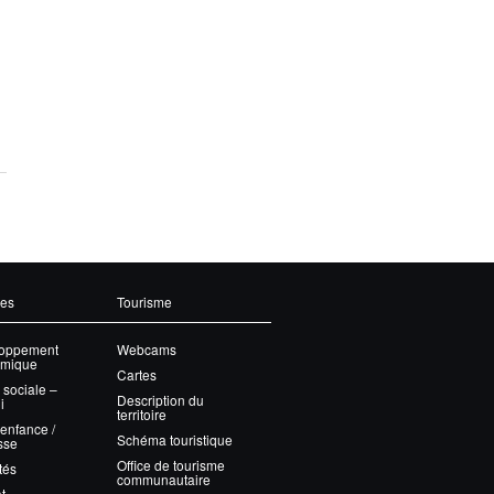
ces
Tourisme
oppement
Webcams
mique
Cartes
 sociale –
Description du
i
territoire
 enfance /
Schéma touristique
sse
Office de tourisme
tés
communautaire
t