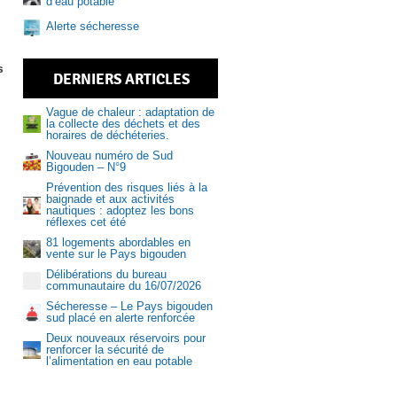
d’eau potable
Alerte sécheresse
s
DERNIERS ARTICLES
Vague de chaleur : adaptation de
la collecte des déchets et des
horaires de déchéteries.
Nouveau numéro de Sud
Bigouden – N°9
Prévention des risques liés à la
baignade et aux activités
Aquasud
nautiques : adoptez les bons
réflexes cet été
81 logements abordables en
vente sur le Pays bigouden
Délibérations du bureau
communautaire du 16/07/2026
Sécheresse – Le Pays bigouden
sud placé en alerte renforcée
Deux nouveaux réservoirs pour
renforcer la sécurité de
l’alimentation en eau potable
et offres d’emploi