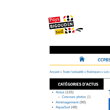
Skip
to
content
Rechercher pour :
CCPB
ACCUEIL
Accueil
»
Toute l’actualité
»
Rubriques
»
Les 
CATÉGORIES D'ACTUS
Actus
(125)
Concours photos
(2)
Aménagement
(90)
AquaSud
(48)