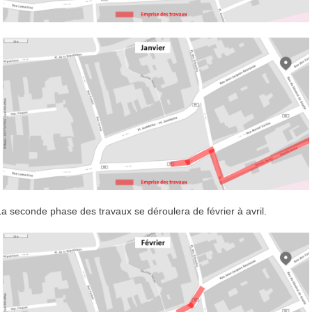
La seconde phase des travaux se déroulera de février à avril.