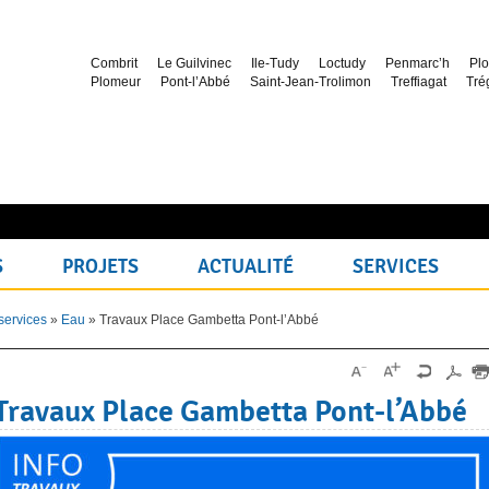
Combrit
Le Guilvinec
Ile-Tudy
Loctudy
Penmarc’h
Plo
Plomeur
Pont-l’Abbé
Saint-Jean-Trolimon
Treffiagat
Tré
S
PROJETS
ACTUALITÉ
SERVICES
services
»
Eau
»
Travaux Place Gambetta Pont-l’Abbé
Travaux Place Gambetta Pont-l’Abbé