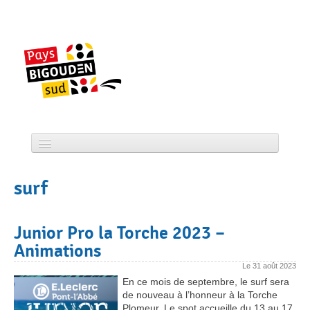
Skip
to
content
Accueil
surf
CCPBS
Projets
Junior Pro la Torche 2023 –
Animations
Actualité
Le
31 août 2023
Services
En ce mois de septembre, le surf sera
de nouveau à l’honneur à la Torche
Tourisme
Plomeur. Le spot accueille du 13 au 17