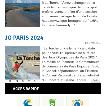
à La Torche. Venez échanger sur la
candidature olympique de notre spot
préféré, venez profiter d’une session
surf, venez partager le pot de l’amitié !
https://www.ligue-bretagne-surf.bzh/la-
torche-a-lheure-oly…/
JO PARIS 2024
Le
3 mai 2019
La Torche officiellement candidate
pour accueillir l’épreuve de surf lors
des Jeux Olympiques de Paris 2024*.
La Mairie de Plomeur, la Communauté
de communes du Pays Bigouden Sud,
le Conseil départemental du Finistère,
le Conseil Régional de BretagnePréfet
du Finistère et Liliana Tanguy,…
Suite
ACCÈS RAPIDE