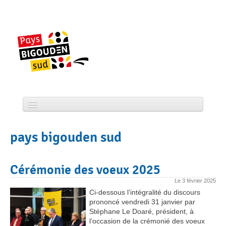
Skip
to
content
Accueil
pays bigouden sud
CCPBS
Projets
Cérémonie des voeux 2025
Actualité
Le
3 février 2025
Ci-dessous l’intégralité du discours
Services
prononcé vendredi 31 janvier par
Stéphane Le Doaré, président, à
l’occasion de la crémonié des voeux
Tourisme