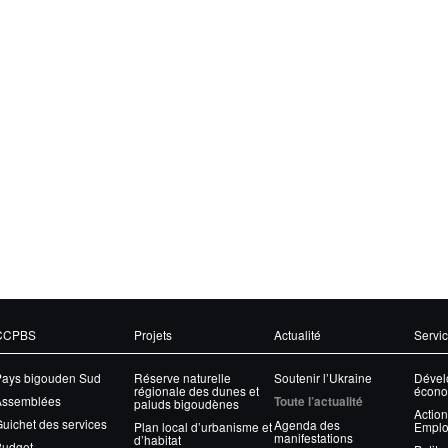
CCPBS
Projets
Actualité
Servi
Pays bigouden Sud
Réserve naturelle
Soutenir l’Ukraine
Dével
régionale des dunes et
écono
Assemblées
Toute l’actualité
paluds bigoudènes
Action
uichet des services
Agenda des
Plan local d’urbanisme et
Emplo
manifestations
d’habitat
Budget