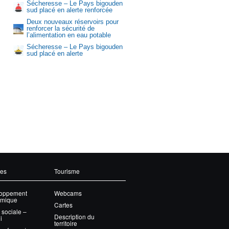
Sécheresse – Le Pays bigouden
sud placé en alerte renforcée
Deux nouveaux réservoirs pour
renforcer la sécurité de
l’alimentation en eau potable
Sécheresse – Le Pays bigouden
sud placé en alerte
Aquasud
ces
Tourisme
oppement
Webcams
mique
Cartes
 sociale –
Description du
i
territoire
et offres d’emploi