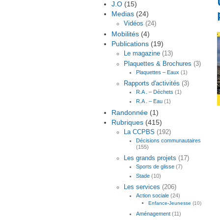
J.O
(15)
Medias
(24)
Vidéos
(24)
Mobilités
(4)
Publications
(19)
Le magazine
(13)
Plaquettes & Brochures
(3)
Plaquettes – Eaux
(1)
Rapports d'activités
(3)
R.A . – Déchets
(1)
R.A . – Eau
(1)
Randonnée
(1)
Rubriques
(415)
La CCPBS
(192)
Décisions communautaires
(155)
Les grands projets
(17)
Sports de glisse
(7)
Stade
(10)
Les services
(206)
Action sociale
(24)
Enfance-Jeunesse
(10)
Aménagement
(11)