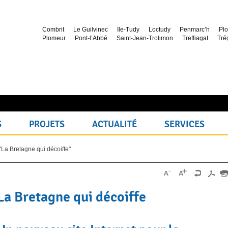
Combrit
Le Guilvinec
Ile-Tudy
Loctudy
Penmarc’h
Plo
Plomeur
Pont-l’Abbé
Saint-Jean-Trolimon
Treffiagat
Tré
S
PROJETS
ACTUALITÉ
SERVICES
"La Bretagne qui décoiffe"
La Bretagne qui décoiffe