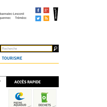
Facebook
Google+
bannalec-Lesconil
Tweeter
Syndication
guennec
Tréméoc
TOURISME
ACCÈS RAPIDE