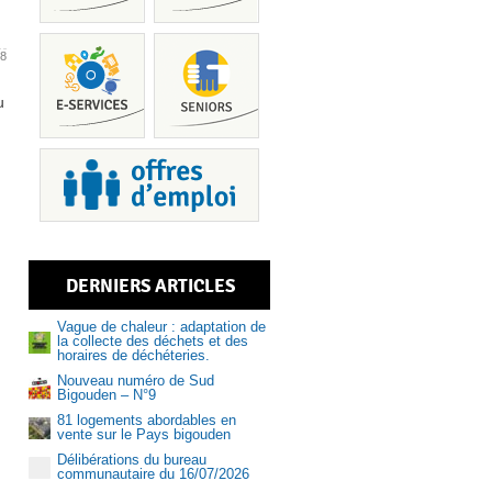
18
u
Piscine
DERNIERS ARTICLES
Services
Vague de chaleur : adaptation de
la collecte des déchets et des
horaires de déchéteries.
Nouveau numéro de Sud
Bigouden – N°9
81 logements abordables en
Recrutem
vente sur le Pays bigouden
Délibérations du bureau
communautaire du 16/07/2026