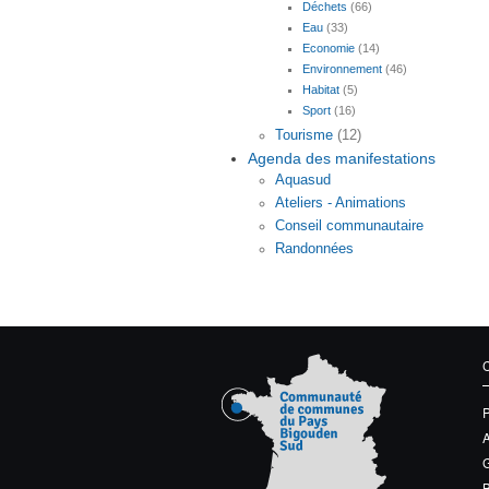
Déchets
(66)
Eau
(33)
Economie
(14)
Environnement
(46)
Habitat
(5)
Sport
(16)
Tourisme
(12)
Agenda des manifestations
Aquasud
Ateliers - Animations
Conseil communautaire
Randonnées
G