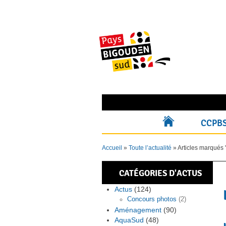
Skip
to
content
Rechercher pour :
CCPB
ACCUEIL
Accueil
»
Toute l’actualité
»
Articles marqués 
CATÉGORIES D'ACTUS
Actus
(124)
Concours photos
(2)
Aménagement
(90)
AquaSud
(48)