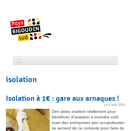
Skip
to
content
Accueil
isolation
CCPBS
Projets
Isolation à 1€ : gare aux arnaques !
Actualité
Le
5 août 2019
Des aides existent réellement pour
Services
bénéficier d’isolation à moindre coût
mais des entreprises peu scrupuleuses
se servent de ce contexte pour faire du
Tourisme