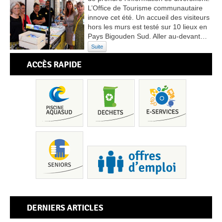
L’Office de Tourisme communautaire
innove cet été. Un accueil des visiteurs
hors les murs est testé sur 10 lieux en
Pays Bigouden Sud. Aller au-devant…
Suite
ACCÈS RAPIDE
Pis
DERNIERS ARTICLES