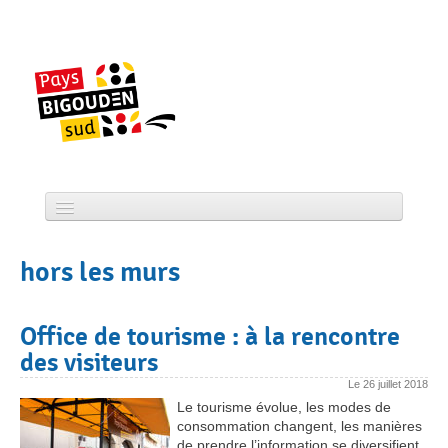
Skip
to
content
Accueil
hors les murs
CCPBS
Projets
Office de tourisme : à la rencontre
des visiteurs
Actualité
Le
26 juillet 2018
Services
Le tourisme évolue, les modes de
consommation changent, les manières
Tourisme
de prendre l’information se diversifient.