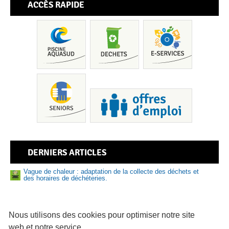
ACCÈS RAPIDE
Pis
DERNIERS ARTICLES
Vague de chaleur : adaptation de la collecte des déchets et
des horaires de déchéteries.
Nouveau numéro de Sud Bigouden – N°9
Sen
Prévention des risques liés à la baignade et aux activités
nautiques : adoptez les bons réflexes cet été
Nous utilisons des cookies pour optimiser notre site
web et notre service.
81 logements abordables en vente sur le Pays bigouden