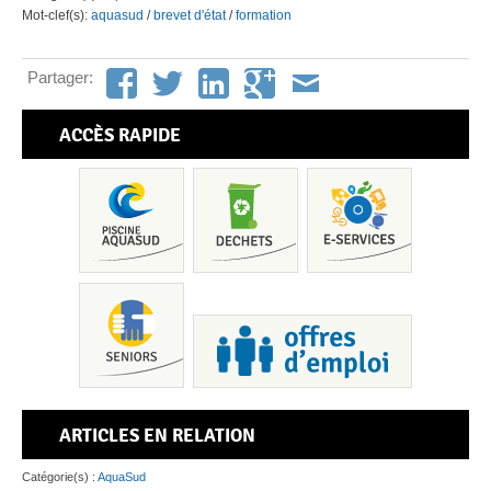
Mot-clef(s):
aquasud
/
brevet d'état
/
formation
Partager:
ACCÈS RAPIDE
ARTICLES EN RELATION
Pis
Catégorie(s) :
AquaSud