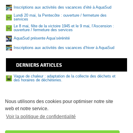
Inscriptions aux activités des vacances d’été à AquaSud
Lundi 20 mai, la Pentecôte : ouverture / fermeture des
Sen
services
Le 8 mai, fête de la victoire 1945 et le 9 mai, l’Ascension :
ouverture / fermeture des services
AquaSud présente Aqua’sérénité
Inscriptions aux activités des vacances d’hiver à AquaSud
DERNIERS ARTICLES
Vague de chaleur : adaptation de la collecte des déchets et
des horaires de déchéteries.
Nouveau numéro de Sud Bigouden – N°9
Prévention des risques liés à la baignade et aux activités
nautiques : adoptez les bons réflexes cet été
Nous utilisons des cookies pour optimiser notre site
web et notre service.
81 logements abordables en vente sur le Pays bigouden
Voir la politique de confidentialité
Délibérations du bureau communautaire du 16/07/2026
Sécheresse – Le Pays bigouden sud placé en alerte
renforcée