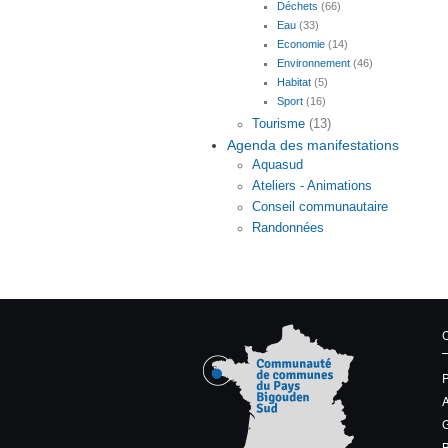
Déchets
(66)
Eau
(33)
Economie
(14)
Environnement
(46)
Habitat
(5)
Sport
(16)
Tourisme
(13)
Agenda des manifestations
Aquasud
Ateliers - Animations
Conseil communautaire
Randonnées
G