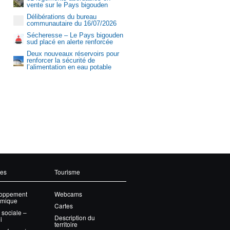
vente sur le Pays bigouden
Délibérations du bureau
communautaire du 16/07/2026
Sécheresse – Le Pays bigouden
sud placé en alerte renforcée
Deux nouveaux réservoirs pour
renforcer la sécurité de
l’alimentation en eau potable
Aquasud
ces
Tourisme
oppement
Webcams
mique
Cartes
 sociale –
Description du
i
territoire
et offres d’emploi