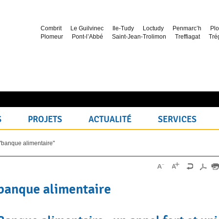
Combrit
Le Guilvinec
Ile-Tudy
Loctudy
Penmarc’h
Plo
Plomeur
Pont-l’Abbé
Saint-Jean-Trolimon
Treffiagat
Tré
S
PROJETS
ACTUALITÉ
SERVICES
"banque alimentaire"
banque alimentaire