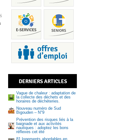
25
s
Piscine
DERNIERS ARTICLES
Services
Vague de chaleur : adaptation de
la collecte des déchets et des
horaires de déchéteries.
Nouveau numéro de Sud
Bigouden – N°9
Prévention des risques liés à la
Recrutem
baignade et aux activités
nautiques : adoptez les bons
réflexes cet été
81 logements abordables en