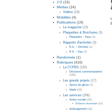
J.O
(15)
Medias
(24)
Vidéos
(24)
Mobilités
(4)
Publications
(19)
Le magazine
(13)
Plaquettes & Brochures
(3)
Plaquettes – Eaux
(1)
Rapports d'activités
(3)
R.A . – Déchets
(1)
R.A . – Eau
(1)
Randonnée
(1)
Rubriques
(416)
La CCPBS
(192)
Décisions communautaires
(155)
Les grands projets
(17)
Sports de glisse
(7)
Stade
(10)
Les services
(206)
Action sociale
(24)
Enfance-Jeunesse
(10)
Aménagement
(11)