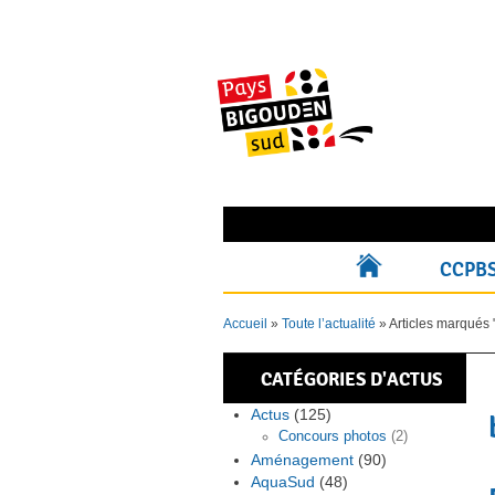
Skip
to
content
Rechercher pour :
CCPB
ACCUEIL
Accueil
»
Toute l’actualité
»
Articles marqués 
CATÉGORIES D'ACTUS
Actus
(125)
Concours photos
(2)
Aménagement
(90)
AquaSud
(48)