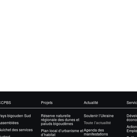
CCPBS
Projets
Actualité
Servi
Pays bigouden Sud
Réserve naturelle
Soutenir l’Ukraine
Dével
régionale des dunes et
écono
Assemblées
Toute l’actualité
paluds bigoudènes
Action
uichet des services
Agenda des
Plan local d’urbanisme et
Emplo
manifestations
d’habitat
Budget