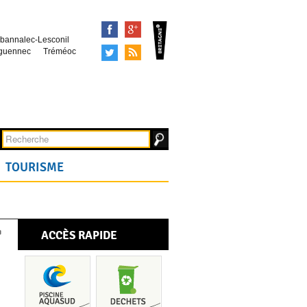
Facebook
Google+
bannalec-Lesconil
Tweeter
Syndication
guennec
Tréméoc
TOURISME
ACCÈS RAPIDE