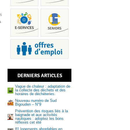
25
s
Piscine
DERNIERS ARTICLES
Services
Vague de chaleur : adaptation de
la collecte des déchets et des
horaires de déchéteries.
Nouveau numéro de Sud
Bigouden – N°9
Prévention des risques liés à la
Recrutem
baignade et aux activités
nautiques : adoptez les bons
réflexes cet été
81 logements abordables en