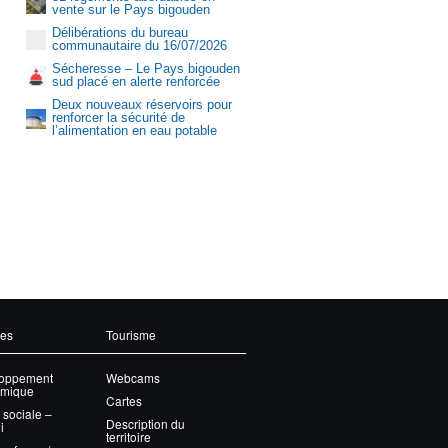
vente sur le Pays bigouden
Délibérations du bureau
communautaire du 16/07/2026
Sécheresse – Le Pays bigouden
sud placé en alerte renforcée
Deux nouveaux réservoirs pour
renforcer la sécurité de
l’alimentation en eau potable
Aquasud
ces
Tourisme
oppement
Webcams
mique
Cartes
 sociale –
Description du
i
territoire
et offres d’emploi