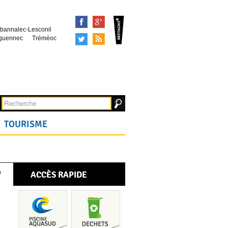
Facebook
Google+
bannalec-Lesconil
Tweeter
Syndication
guennec
Tréméoc
TOURISME
ACCÈS RAPIDE