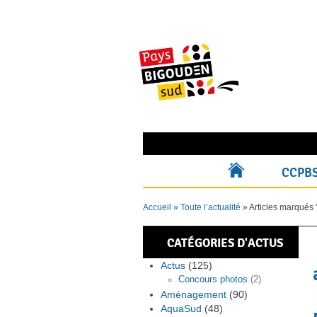
Skip
to
content
Rechercher pour :
CCPB
ACCUEIL
Accueil
»
Toute l’actualité
»
Articles marqués 
CATÉGORIES D'ACTUS
Actus
(125)
Concours photos
(2)
Aménagement
(90)
AquaSud
(48)