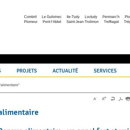
Combrit
Le Guilvinec
Ile-Tudy
Loctudy
Penmarc’h
Plo
Plomeur
Pont-l’Abbé
Saint-Jean-Trolimon
Treffiagat
Tré
S
PROJETS
ACTUALITÉ
SERVICES
"alimentaire"
alimentaire