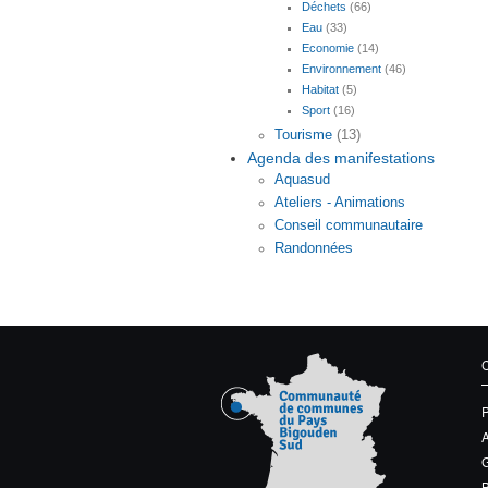
Déchets
(66)
Eau
(33)
Economie
(14)
Environnement
(46)
Habitat
(5)
Sport
(16)
Tourisme
(13)
Agenda des manifestations
Aquasud
Ateliers - Animations
Conseil communautaire
Randonnées
G