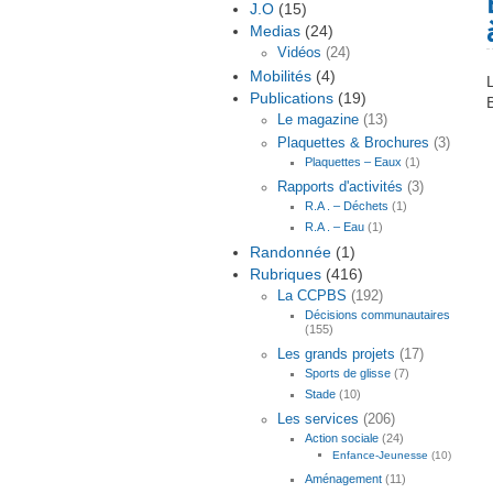
J.O
(15)
Medias
(24)
Vidéos
(24)
Mobilités
(4)
Publications
(19)
Le magazine
(13)
Plaquettes & Brochures
(3)
Plaquettes – Eaux
(1)
Rapports d'activités
(3)
R.A . – Déchets
(1)
R.A . – Eau
(1)
Randonnée
(1)
Rubriques
(416)
La CCPBS
(192)
Décisions communautaires
(155)
Les grands projets
(17)
Sports de glisse
(7)
Stade
(10)
Les services
(206)
Action sociale
(24)
Enfance-Jeunesse
(10)
Aménagement
(11)