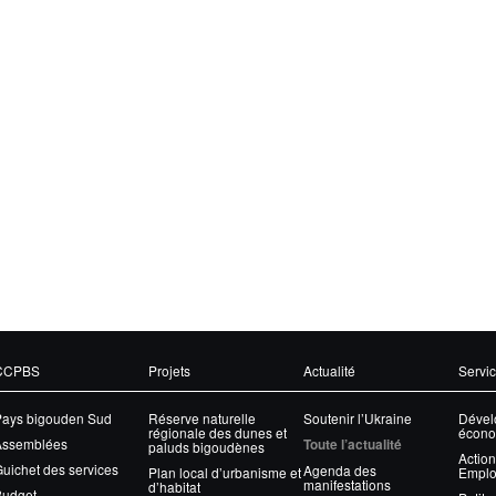
CCPBS
Projets
Actualité
Servi
Pays bigouden Sud
Réserve naturelle
Soutenir l’Ukraine
Dével
régionale des dunes et
écono
Assemblées
Toute l’actualité
paluds bigoudènes
Action
uichet des services
Agenda des
Plan local d’urbanisme et
Emplo
manifestations
d’habitat
Budget