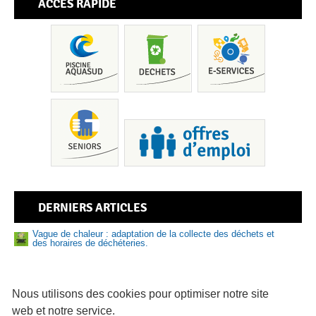
ACCÈS RAPIDE
Pis
DERNIERS ARTICLES
Vague de chaleur : adaptation de la collecte des déchets et
des horaires de déchéteries.
Nouveau numéro de Sud Bigouden – N°9
Sen
Prévention des risques liés à la baignade et aux activités
nautiques : adoptez les bons réflexes cet été
Nous utilisons des cookies pour optimiser notre site
web et notre service.
81 logements abordables en vente sur le Pays bigouden