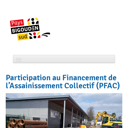
Skip
to
content
Accueil
Participation au Financement de
CCPBS
l’Assainissement Collectif (PFAC)
Projets
Actualité
Services
Tourisme