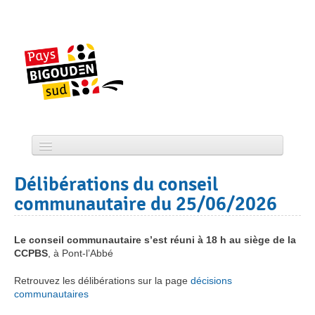
Skip
to
content
Accueil
Délibérations du conseil
CCPBS
communautaire du 25/06/2026
Projets
Le conseil communautaire s’est réuni à 18 h au siège de la
CCPBS
Actualité
, à Pont-l’Abbé
Retrouvez les délibérations sur la page
décisions
Services
communautaires
Tourisme